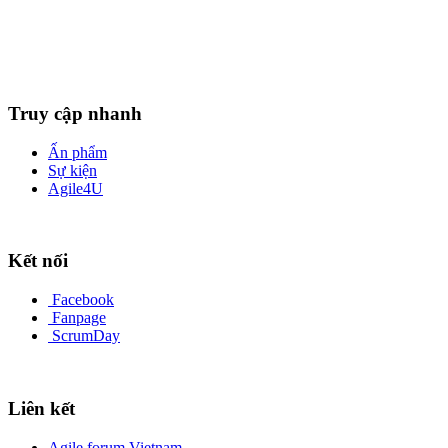
Truy cập nhanh
Ấn phẩm
Sự kiện
Agile4U
Kết nối
Facebook
Fanpage
ScrumDay
Liên kết
Agile forum Vietnam