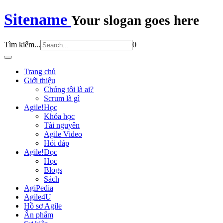
Sitename
Your slogan goes here
Tìm kiếm...
0
Trang chủ
Giới thiệu
Chúng tôi là ai?
Scrum là gì
Agile!Học
Khóa học
Tài nguyên
Agile Video
Hỏi đáp
Agile!Đọc
Học
Blogs
Sách
AgiPedia
Agile4U
Hồ sơ Agile
Ấn phẩm