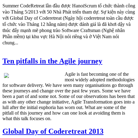
Summer CodeRetreat lần đầu được HanoiScrum tổ chức thành công
vào Tháng 5/2013 với 50 Nhà Phát triển tham dự. Sự kiện này cùng
với Global Day of Coderetreat (Ngày hội coderetreat toàn cầu được
tổ chức vào Tháng 12 hằng năm) được đánh giá là đã khơi dậy và
thúc đẩy mạnh mẽ phong trào Software Craftsman (Nghệ nhân
Phần mềm) tại khu vực Hà Nội nói riêng và ở Việt Nam nói
chung...
Ten pitfalls in the Agile journey
Agile is fast becoming one of the
most widely adopted methodologies
for software delivery. We have seen many organisations go through
these journeys and change over the past few years. Some we have
been a part of and some not. Some of our observations has been that
as with any other change initiative, Agile Transformation goes into a
lull after the initial euphoria has worn out. What are some of the
pitfall of this journey and how can one look at avoiding them is
what this talk focuses on.
Global Day of Coderetreat 2013