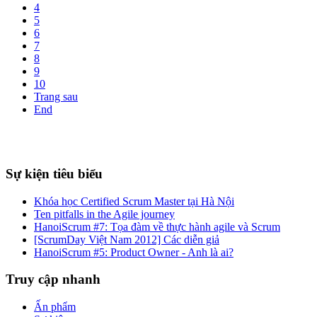
4
5
6
7
8
9
10
Trang sau
End
Sự kiện tiêu biểu
Khóa học Certified Scrum Master tại Hà Nội
Ten pitfalls in the Agile journey
HanoiScrum #7: Tọa đàm về thực hành agile và Scrum
[ScrumDay Việt Nam 2012] Các diễn giả
HanoiScrum #5: Product Owner - Anh là ai?
Truy cập nhanh
Ấn phẩm