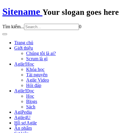
Sitename
Your slogan goes here
Tìm kiếm...
0
Trang chủ
Giới thiệu
Chúng tôi là ai?
Scrum là gì
Agile!Học
Khóa học
Tài nguyên
Agile Video
Hỏi đáp
Agile!Đọc
Học
Blogs
Sách
AgiPedia
Agile4U
Hồ sơ Agile
Ấn phẩm