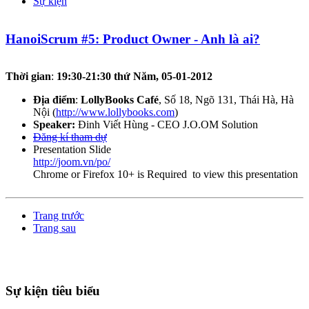
Sự kiện
HanoiScrum #5: Product Owner - Anh là ai?
Thời gian
:
19:30-21:30 thứ Năm, 05-01-2012
Địa điểm
:
LollyBooks Café
, Số 18, Ngõ 131, Thái Hà, Hà
Nội (
http://www.lollybooks.com
)
Speaker:
Đinh Viết Hùng - CEO J.O.OM Solution
Đăng kí tham dự
Presentation Slide
http://joom.vn/po/
Chrome or Firefox 10+ is Required to view this presentation
Trang trước
Trang sau
Sự kiện tiêu biểu