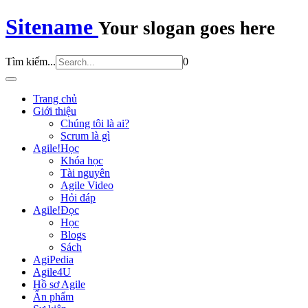
Sitename
Your slogan goes here
Tìm kiếm...
0
Trang chủ
Giới thiệu
Chúng tôi là ai?
Scrum là gì
Agile!Học
Khóa học
Tài nguyên
Agile Video
Hỏi đáp
Agile!Đọc
Học
Blogs
Sách
AgiPedia
Agile4U
Hồ sơ Agile
Ấn phẩm