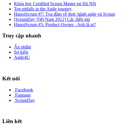
Khóa học Certified Scrum Master tại Hà Nội
Ten pitfalls in the Agile journey
HanoiScrum #7: Tọa đàm về thực hành agile và Scrum
[ScrumDay Việt Nam 2012] Các diễn giả
HanoiScrum #5: Product Owner - Anh là ai?
Truy cập nhanh
Ấn phẩm
Sự kiện
Agile4U
Kết nối
Facebook
Fanpage
ScrumDay
Liên kết