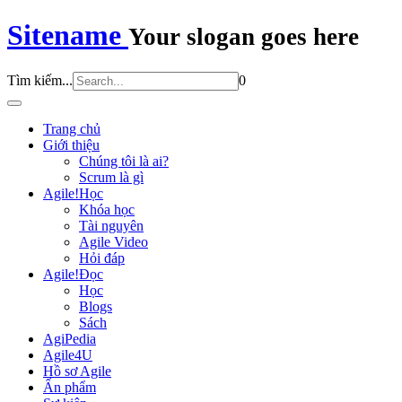
Sitename
Your slogan goes here
Tìm kiếm...
0
Trang chủ
Giới thiệu
Chúng tôi là ai?
Scrum là gì
Agile!Học
Khóa học
Tài nguyên
Agile Video
Hỏi đáp
Agile!Đọc
Học
Blogs
Sách
AgiPedia
Agile4U
Hồ sơ Agile
Ấn phẩm