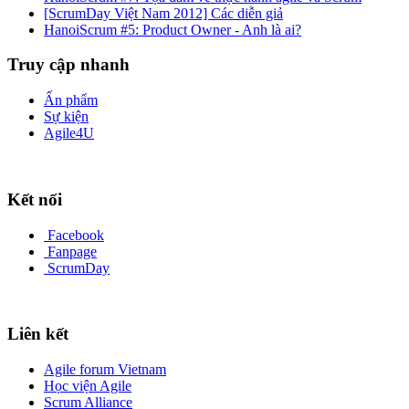
[ScrumDay Việt Nam 2012] Các diễn giả
HanoiScrum #5: Product Owner - Anh là ai?
Truy cập nhanh
Ấn phẩm
Sự kiện
Agile4U
Kết nối
Facebook
Fanpage
ScrumDay
Liên kết
Agile forum Vietnam
Học viện Agile
Scrum Alliance