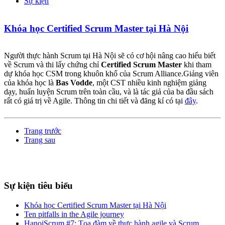
Sự kiện
Khóa học Certified Scrum Master tại Hà Nội
Người thực hành Scrum tại Hà Nội sẽ có cơ hội nâng cao hiểu biết
về Scrum và thi lấy chứng chỉ
Certified Scrum Master
khi tham
dự khóa học CSM trong khuôn khổ của Scrum Alliance.Giảng viên
của khóa học là
Bas Vodde
, một CST nhiều kinh nghiệm giảng
dạy, huấn luyện Scrum trên toàn cầu, và là tác giả của ba đầu sách
rất có giá trị về Agile. Thông tin chi tiết và đăng kí có tại
đây
.
Trang trước
Trang sau
Sự kiện tiêu biểu
Khóa học Certified Scrum Master tại Hà Nội
Ten pitfalls in the Agile journey
HanoiScrum #7: Tọa đàm về thực hành agile và Scrum