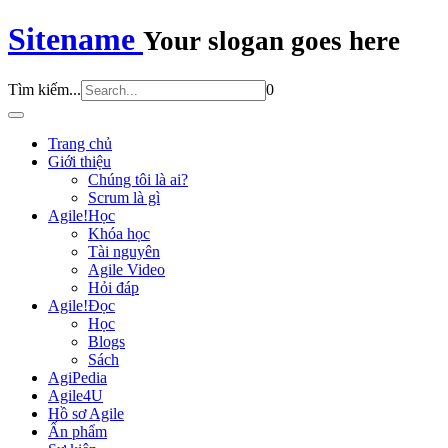
Sitename
Your slogan goes here
Tìm kiếm...
0
Trang chủ
Giới thiệu
Chúng tôi là ai?
Scrum là gì
Agile!Học
Khóa học
Tài nguyên
Agile Video
Hỏi đáp
Agile!Đọc
Học
Blogs
Sách
AgiPedia
Agile4U
Hồ sơ Agile
Ấn phẩm