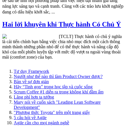
bề sâu để lĩnh hội phương pháp làm việc hiện đại nhằm gia tăng
năng lực sáng tạo và cạnh tranh. Cùng với các trào lưu khởi nghiệp
đang có dấu hiệu khởi sắc, ...
Hai lời khuyên khi Thực hành Có Chủ Ý
[TCLT] Thực hành có chủ ý nghĩa
là cải tiến chính bạn bằng việc chia nhỏ mục đích một cách thông
minh thành những phần nhỏ để có thể thực hành và nâng cấp độ
khó của mỗi phiên luyện tập với mức độ vượt ra ngoài vùng thoải
mái (comfort zone) của bạn.
Tư duy Framework
Người như thế nào thì làm Product Owner được?
Bàn về sự đơn giản
Hãy “Tinh gọn” trong học tập và cuộc sống
Scrum Coffee #1 diễn ra trong không khí đầm ấm
Lãng phí hơn ta tưởng
Mary nói về cuốn sách "Leading Lean Software
Development"
"Phương thức Toyota" trên một trang giấy
5 câu hỏi về Agile
Agile cần cho mọi ngành nghề