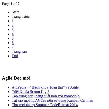
Page 1 of 7
Start
Trang trước
1
2
3
4
5
6
7
Trang sau
End
Agile!Đọc mới
AgiPedia – “Bách khoa Toàn thư” về Agile
Triết lý của Scrum là gì?
Tập trung hơn, năng suất hơn với Pomodojo
Tại sao mọi người đều nên sử dụng Kanban Cá nhân
Thư mời tài trợ Summer CodeRetreat 2014