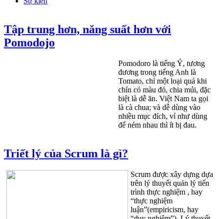
Sự kiện
Tập trung hơn, năng suất hơn với
Pomodojo
Pomodoro là tiếng Ý, tương
đương trong tiếng Anh là
Tomato, chỉ một loại quả khi
chín có màu đỏ, chia múi, đặc
biệt là dễ ăn. Việt Nam ta gọi
là cà chua; và dễ dùng vào
nhiều mục đích, ví như dùng
để ném nhau thì ít bị đau.
Triết lý của Scrum là gì?
Scrum được xây dựng dựa
trên lý thuyết quản lý tiến
trình thực nghiệm , hay
“thực nghiệm
luận”(empiricism, hay
“duy nghiệm”). Lý thuyết