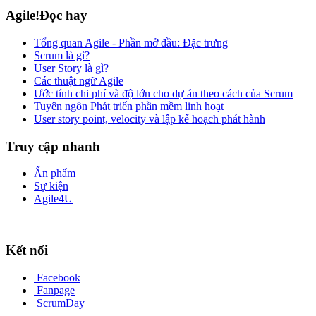
Agile!Đọc hay
Tổng quan Agile - Phần mở đầu: Đặc trưng
Scrum là gì?
User Story là gì?
Các thuật ngữ Agile
Ước tính chi phí và độ lớn cho dự án theo cách của Scrum
Tuyên ngôn Phát triển phần mềm linh hoạt
User story point, velocity và lập kế hoạch phát hành
Truy cập nhanh
Ấn phẩm
Sự kiện
Agile4U
Kết nối
Facebook
Fanpage
ScrumDay