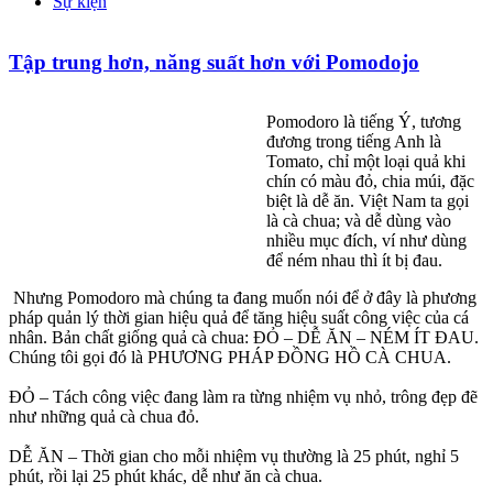
Sự kiện
Tập trung hơn, năng suất hơn với Pomodojo
Pomodoro là tiếng Ý, tương
đương trong tiếng Anh là
Tomato, chỉ một loại quả khi
chín có màu đỏ, chia múi, đặc
biệt là dễ ăn. Việt Nam ta gọi
là cà chua; và dễ dùng vào
nhiều mục đích, ví như dùng
để ném nhau thì ít bị đau.
Nhưng Pomodoro mà chúng ta đang muốn nói để ở đây là phương
pháp quản lý thời gian hiệu quả để tăng hiệu suất công việc của cá
nhân. Bản chất giống quả cà chua: ĐỎ – DỄ ĂN – NÉM ÍT ĐAU.
Chúng tôi gọi đó là PHƯƠNG PHÁP ĐỒNG HỒ CÀ CHUA.
ĐỎ – Tách công việc đang làm ra từng nhiệm vụ nhỏ, trông đẹp đẽ
như những quả cà chua đỏ.
DỄ ĂN – Thời gian cho mỗi nhiệm vụ thường là 25 phút, nghỉ 5
phút, rồi lại 25 phút khác, dễ như ăn cà chua.