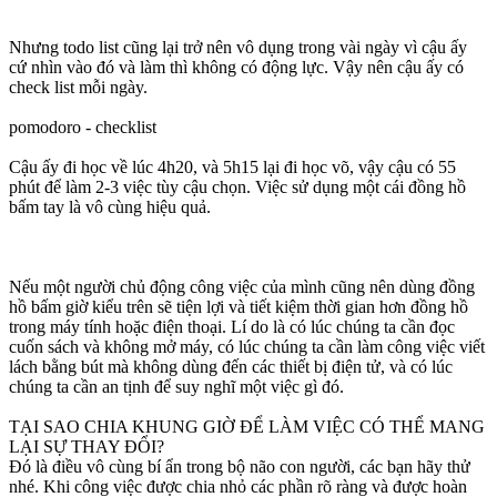
Nhưng todo list cũng lại trở nên vô dụng trong vài ngày vì cậu ấy
cứ nhìn vào đó và làm thì không có động lực. Vậy nên cậu ấy có
check list mỗi ngày.
pomodoro - checklist
Cậu ấy đi học về lúc 4h20, và 5h15 lại đi học võ, vậy cậu có 55
phút để làm 2-3 việc tùy cậu chọn. Việc sử dụng một cái đồng hồ
bấm tay là vô cùng hiệu quả.
Nếu một người chủ động công việc của mình cũng nên dùng đồng
hồ bấm giờ kiểu trên sẽ tiện lợi và tiết kiệm thời gian hơn đồng hồ
trong máy tính hoặc điện thoại. Lí do là có lúc chúng ta cần đọc
cuốn sách và không mở máy, có lúc chúng ta cần làm công việc viết
lách bằng bút mà không dùng đến các thiết bị điện tử, và có lúc
chúng ta cần an tịnh để suy nghĩ một việc gì đó.
TẠI SAO CHIA KHUNG GIỜ ĐỂ LÀM VIỆC CÓ THỂ MANG
LẠI SỰ THAY ĐỔI?
Đó là điều vô cùng bí ẩn trong bộ não con người, các bạn hãy thử
nhé. Khi công việc được chia nhỏ các phần rõ ràng và được hoàn