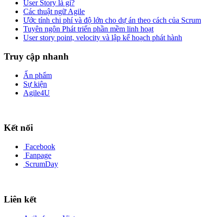
User Story là gì?
Các thuật ngữ Agile
Ước tính chi phí và độ lớn cho dự án theo cách của Scrum
Tuyên ngôn Phát triển phần mềm linh hoạt
User story point, velocity và lập kế hoạch phát hành
Truy cập nhanh
Ấn phẩm
Sự kiện
Agile4U
Kết nối
Facebook
Fanpage
ScrumDay
Liên kết