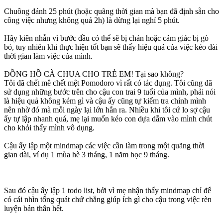
Chuông đánh 25 phút (hoặc quãng thời gian mà bạn đã định sẵn cho
công việc nhưng không quá 2h) là dừng lại nghỉ 5 phút.
Hãy kiên nhẫn vì bước đầu có thể sẽ bị chán hoặc cảm giác bị gò
bó, tuy nhiên khi thực hiện tốt bạn sẽ thấy hiệu quả của việc kéo dài
thời gian làm việc của mình.
ĐỒNG HỒ CÀ CHUA CHO TRẺ EM! Tại sao không?
Tôi đã chết mê chết mệt Pomodoro vì rất có tác dụng. Tôi cũng đã
sử dụng những bước trên cho cậu con trai 9 tuổi của mình, phải nói
là hiệu quả không kém gì và cậu ấy cũng tự kiểm tra chính mình
nên nhờ đó mà mỗi ngày lại lớn hẳn ra. Nhiều khi tôi cứ lo sợ cậu
ấy tự lập nhanh quá, mẹ lại muốn kéo con dựa dẫm vào mình chút
cho khỏi thấy mình vô dụng.
Cậu ấy lập một mindmap các việc cần làm trong một quãng thời
gian dài, ví dụ 1 mùa hè 3 tháng, 1 năm học 9 tháng.
Sau đó cậu ấy lập 1 todo list, bởi vì mẹ nhận thấy mindmap chỉ để
có cái nhìn tổng quát chứ chẳng giúp ích gì cho cậu trong việc rèn
luyện bản thân hết.