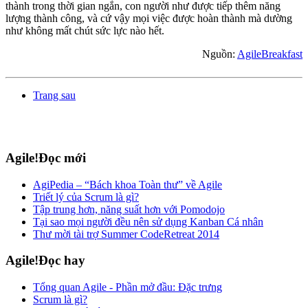
thành trong thời gian ngắn, con người như được tiếp thêm năng
lượng thành công, và cứ vậy mọi việc được hoàn thành mà dường
như không mất chút sức lực nào hết.
Nguồn:
AgileBreakfast
Trang sau
Agile!Đọc mới
AgiPedia – “Bách khoa Toàn thư” về Agile
Triết lý của Scrum là gì?
Tập trung hơn, năng suất hơn với Pomodojo
Tại sao mọi người đều nên sử dụng Kanban Cá nhân
Thư mời tài trợ Summer CodeRetreat 2014
Agile!Đọc hay
Tổng quan Agile - Phần mở đầu: Đặc trưng
Scrum là gì?