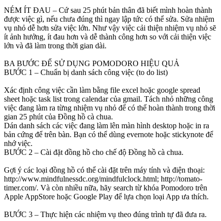
NÉM ÍT ĐAU – Cứ sau 25 phút bản thân đã biết mình hoàn thành
được việc gì, nếu chưa đúng thì ngay lập tức có thể sửa. Sửa nhiệm
vụ nhỏ dễ hơn sửa việc lớn. Như vậy việc cải thiện nhiệm vụ nhỏ sẽ
ít ảnh hưởng, ít đau hơn và dễ thành công hơn so với cải thiện việc
lớn và đã làm trong thời gian dài.
BA BƯỚC ĐỂ SỬ DỤNG POMODORO HIỆU QUẢ
BƯỚC 1 – Chuẩn bị danh sách công việc (to do list)
Xác định công việc cần làm bằng file excel hoặc google spread
sheet hoặc task list trong calendar của gmail. Tách nhỏ những công
việc đang làm ra từng nhiệm vụ nhỏ để có thể hoàn thành trong thời
gian 25 phút của Đồng hồ cà chua.
Dán danh sách các việc đang làm lên màn hình desktop hoặc in ra
bản cứng để trên bàn. Bạn có thể dùng evernote hoặc stickynote để
nhớ việc.
BƯỚC 2 – Cài đặt đồng hồ cho chế độ Đồng hồ cà chua.
Gợi ý các loại đồng hồ có thể cài đặt trên máy tính và điện thoại:
http://www.mindfulnessdc.org/mindfulclock.html; http://tomato-
timer.com/. Và còn nhiều nữa, hãy search từ khóa Pomodoro trên
Apple AppStore hoặc Google Play để lựa chọn loại App ưa thích.
BƯỚC 3 – Thực hiện các nhiệm vụ theo đúng trình tự đã đưa ra.