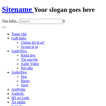
Sitename
Your slogan goes here
Tìm kiếm...
0
Trang chủ
Giới thiệu
Chúng tôi là ai?
Scrum là gì
Agile!Học
Khóa học
Tài nguyên
Agile Video
Hỏi đáp
Agile!Đọc
Học
Blogs
Sách
AgiPedia
Agile4U
Hồ sơ Agile
Ấn phẩm