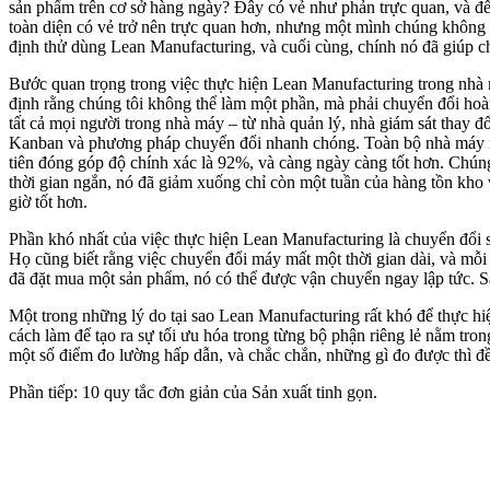
sản phẩm trên cơ sở hàng ngày? Đây có vẻ như phản trực quan, và để 
toàn diện có vẻ trở nên trực quan hơn, nhưng một mình chúng không đủ
định thử dùng Lean Manufacturing, và cuối cùng, chính nó đã giúp ch
Bước quan trọng trong việc thực hiện Lean Manufacturing trong nhà m
định rằng chúng tôi không thể làm một phần, mà phải chuyển đổi hoàn
tất cả mọi người trong nhà máy – từ nhà quản lý, nhà giám sát thay 
Kanban và phương pháp chuyển đổi nhanh chóng. Toàn bộ nhà máy nín 
tiên đóng góp độ chính xác là 92%, và càng ngày càng tốt hơn. Chúng
thời gian ngắn, nó đã giảm xuống chỉ còn một tuần của hàng tồn kho 
giờ tốt hơn.
Phần khó nhất của việc thực hiện Lean Manufacturing là chuyển đổi s
Họ cũng biết rằng việc chuyển đổi máy mất một thời gian dài, và mỗi 
đã đặt mua một sản phẩm, nó có thể được vận chuyển ngay lập tức. S
Một trong những lý do tại sao Lean Manufacturing rất khó để thực hiệ
cách làm để tạo ra sự tối ưu hóa trong từng bộ phận riêng lẻ nằm tro
một số điểm đo lường hấp dẫn, và chắc chắn, những gì đo được thì đề
Phần tiếp: 10 quy tắc đơn giản của Sản xuất tinh gọn.