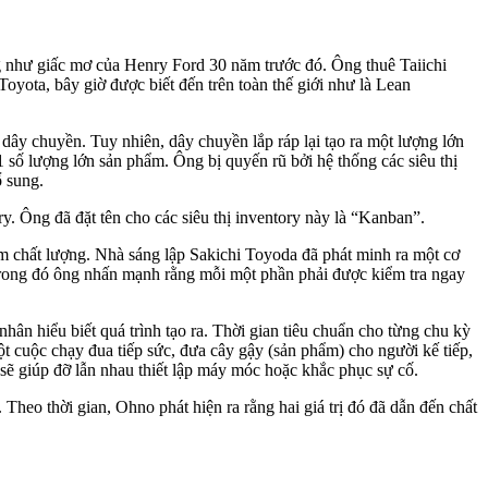
ng như giấc mơ của Henry Ford 30 năm trước đó. Ông thuê Taiichi
Toyota, bây giờ được biết đến trên toàn thế giới như là Lean
dây chuyền. Tuy nhiên, dây chuyền lắp ráp lại tạo ra một lượng lớn
1 số lượng lớn sản phẩm. Ông bị quyến rũ bởi hệ thống các siêu thị
ổ sung.
y. Ông đã đặt tên cho các siêu thị inventory này là “Kanban”.
ém chất lượng. Nhà sáng lập Sakichi Toyoda đã phát minh ra một cơ
 trong đó ông nhấn mạnh rằng mỗi một phần phải được kiểm tra ngay
ân hiểu biết quá trình tạo ra. Thời gian tiêu chuẩn cho từng chu kỳ
 cuộc chạy đua tiếp sức, đưa cây gậy (sản phẩm) cho người kế tiếp,
sẽ giúp đỡ lẫn nhau thiết lập máy móc hoặc khắc phục sự cố.
Theo thời gian, Ohno phát hiện ra rằng hai giá trị đó đã dẫn đến chất