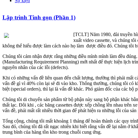
Sự kiện
Lập trình Tinh gọn (Phần 1)
[TCLT]
Năm 1980, đài truyền hìn
xuất video cassette, và chúng tôi
không thể hiểu được làm cách nào họ làm được điều đó. Chúng tôi biết
Chúng tôi cảm nhận được rằng những điều mình mình làm đều đúng. 
(Manufacturing Requirement Planning) mới nhất để thực hiện lịch trìn
nguyên nhân của các lỗi (defects).
Khi có những vấn đề liên quan đến chất lượng, thường thì phải mất 
vấn đề gì vì 40% còn lại sẽ đi vào kho. Thông thường, chúng tôi có
biệt (special orders), thì lại là vấn đề khác. Phó giám đốc của các b
Chúng tôi di chuyển sản phẩm từ bộ phận này sang bộ phận khác bằng
thất lạc. Đôi khi , các băng cassettes được xếp chồng lên nhau trên x
vấn đề, phải mất rất nhiều thời gian để phát hiện ra những lỗi của sả
Tổng cộng, chúng tôi mất khoảng 1 tháng để hoàn thành các quy trìn
Sau đó, chúng tôi đã rất ngạc nhiên khi biết rằng vấn đề lại nằm ở k
trung bình của hàng tồn kho trong chuỗi cung ứng.