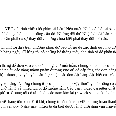
h NBC đã trình chiếu bộ phim tài liệu “Nếu nước Nhật có thể, tại sao 
 đã liên tục hỏi nhau những câu đó. Những đối thủ Nhật bản đã bán ra n
 cần phải có sự thay đổi , nhưng chưa biết phải thay đổi thế nào.
Chúng tôi dựa trên phương pháp dự báo tối ưu để xác định quy mô đơ
h hàng ngày. CHúng tôi có những hệ thống máy tính tinh vi để phân tíc
cả tháng để điền vào các đơn hàng. Cứ mỗi tuần, chúng tôi có thể có 
 khá nhiều các hàng thành phẩm ở trong kho đủ để đáp ứng các đơn hàng
ộ phận thường xuyên yêu cầu thực hiện các đơn đặt hàng đặc biệt của cá
 xe hàng. Nhưng chúng tôi có rất nhiều, do vậy thường thì không có đ
e chở hàng, và nhiều lúc bị đổ xuống sàn. Các băng video cassettes chất
n phẩm. Chúng tôi có rất nhiều các trạm làm lại (rework stations) để đ
h về hàng tồn kho. Đôi khi, chúng tôi đổ lỗi cho việc không hoàn thà
hâu inventory. Ngày nay, người ta đã biết được rằng, thời gian vận ch