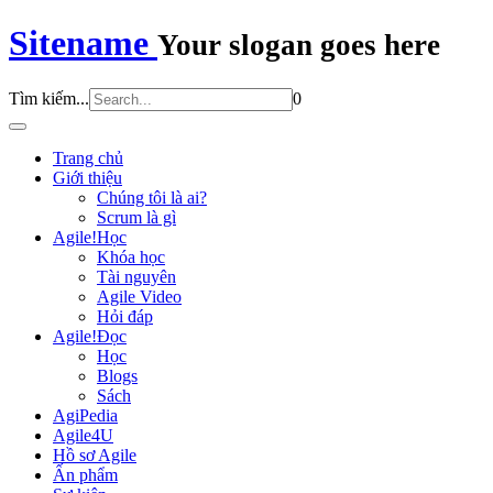
Sitename
Your slogan goes here
Tìm kiếm...
0
Trang chủ
Giới thiệu
Chúng tôi là ai?
Scrum là gì
Agile!Học
Khóa học
Tài nguyên
Agile Video
Hỏi đáp
Agile!Đọc
Học
Blogs
Sách
AgiPedia
Agile4U
Hồ sơ Agile
Ấn phẩm