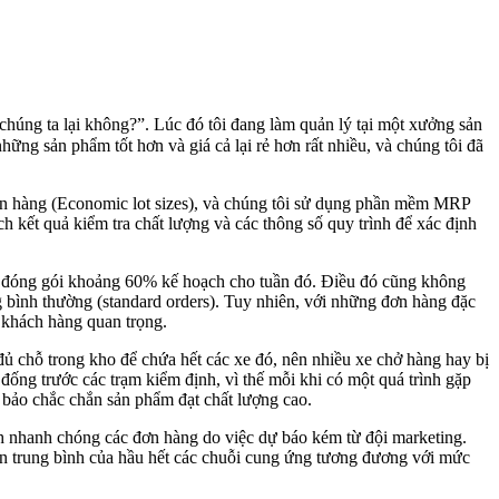
chúng ta lại không?”. Lúc đó tôi đang làm quản lý tại một xưởng sản
hững sản phẩm tốt hơn và giá cả lại rẻ hơn rất nhiều, và chúng tôi đã
n hàng (Economic lot sizes), và chúng tôi sử dụng phần mềm MRP
h kết quả kiểm tra chất lượng và các thông số quy trình để xác định
thể đóng gói khoảng 60% kế hoạch cho tuần đó. Điều đó cũng không
 bình thường (standard orders). Tuy nhiên, với những đơn hàng đặc
c khách hàng quan trọng.
ủ chỗ trong kho để chứa hết các xe đó, nên nhiều xe chở hàng hay bị
 đống trước các trạm kiểm định, vì thế mỗi khi có một quá trình gặp
ảm bảo chắc chắn sản phẩm đạt chất lượng cao.
nh nhanh chóng các đơn hàng do việc dự báo kém từ đội marketing.
uyển trung bình của hầu hết các chuỗi cung ứng tương đương với mức