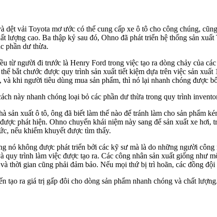
i và dệt vải Toyota mơ ước có thể cung cấp xe ô tô cho công chúng, cũ
ất lượng cao. Ba thập kỷ sau đó, Ohno đã phát triển hệ thống sản xuất 
ác phần dư thừa.
u từ người đi trước là Henry Ford trong việc tạo ra dòng chảy của các 
hể bắt chước được quy trình sản xuất tiết kiệm dựa trên việc sản xuất 
, và khi người tiêu dùng mua sản phẩm, thì nó lại nhanh chóng được b
ách này nhanh chóng loại bỏ các phần dư thừa trong quy trình inventor
hà sản xuất ô tô, ông đã biết làm thế nào để tránh làm cho sản phẩm k
ỗi được phát hiện. Ohno chuyển khái niệm này sang để sản xuất xe hơi,
tức, nếu khiếm khuyết được tìm thấy.
g nó không được phát triển bởi các kỹ sư mà là do những người công nh
quy trình làm việc được tạo ra. Các công nhân sản xuất giống như một
 thời gian cũng phải đảm bảo. Nếu mọi thứ bị trì hoãn, các đồng đội 
n tạo ra giá trị gấp đôi cho dòng sản phẩm nhanh chóng và chất lượng. 