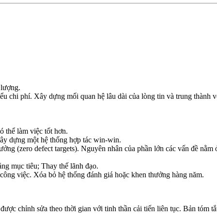
 lượng.
u chi phí. Xây dựng mối quan hệ lâu dài của lòng tin và trung thành 
ó thể làm việc tốt hơn.
 xây dựng một hệ thống hợp tác win-win.
tưởng (zero defect targets). Nguyên nhân của phần lớn các vấn đề nằm
ng mục tiêu; Thay thế lãnh đạo.
g công việc. Xóa bỏ hệ thống đánh giá hoặc khen thưởng hàng năm.
ợc chỉnh sửa theo thời gian với tinh thần cải tiến liên tục. Bản tóm t