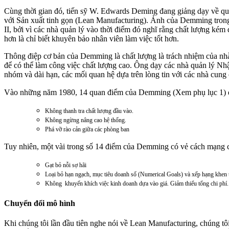
Cùng thời gian đó, tiến sỹ W. Edwards Deming đang giảng dạy về quả
với Sản xuất tinh gọn (Lean Manufacturing). Ảnh của Demming trong
II, bởi vì các nhà quản lý vào thời điểm đó nghĩ rằng chất lượng ké
hơn là chỉ biết khuyên bảo nhân viên làm việc tốt hơn.
Thông điệp cơ bản của Demming là chất lượng là trách nhiệm của nhà
để có thể làm công việc chất lượng cao. Ông dạy các nhà quản lý Nhật
nhóm và dài hạn, các mối quan hệ dựa trên lòng tin với các nhà cung 
Vào những năm 1980, 14 quan điểm của Demming (Xem phụ lục 1) đã đ
Không thanh tra chất lượng đầu vào.
Không ngừng nâng cao hệ thống.
Phá vỡ rào cản giữa các phòng ban
Tuy nhiên, một vài trong số 14 điểm của Demming có vẻ cách mạng 
Gạt bỏ nỗi sợ hãi
Loại bỏ hạn ngạch, mục tiêu doanh số (Numerical Goals) và xếp hạng khen t
Không khuyến khích việc kinh doanh dựa vào giá. Giảm thiểu tổng chi phí.
Chuyển đổi mô hình
Khi chúng tôi lần đầu tiên nghe nói về Lean Manufacturing, chúng tôi