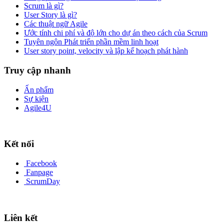
Scrum là gì?
User Story là gì?
Các thuật ngữ Agile
Ước tính chi phí và độ lớn cho dự án theo cách của Scrum
Tuyên ngôn Phát triển phần mềm linh hoạt
User story point, velocity và lập kế hoạch phát hành
Truy cập nhanh
Ấn phẩm
Sự kiện
Agile4U
Kết nối
Facebook
Fanpage
ScrumDay
Liên kết