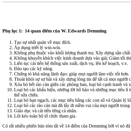
Phụ lục 1: 14 quan điểm của W. Edwards Demming
Tạo sự nhất quán về mục đích.
Áp dụng triết lý win-win.
Không phụ thuộc vào khối lượng thanh tra; Xây dựng sẵn chất
Không khuyến khích việc kinh doanh dựa vào giá; Giảm tối thiể
Liên tục cải tiến hệ thống sản xuất, dịch vụ, lên kế hoạch, v.v.
Đào tạo các kỹ năng.
Chứng tỏ khả năng lãnh đạo: giúp mọi người làm việc tốt hơn.
Thoát khỏi sự sợ hãi và xây dựng lòng tin để tất cả mọi người c
Xóa bỏ hết rào cản giữa các phòng ban, loại bỏ cạnh tranh và
Loại bỏ các khẩu hiệu, những lời hô hào và những mục tiêu lí 
thể sửa chữa.
Loại bỏ hạn ngạch, các mục tiêu bằng các con số và Quản lý bằ
Loại bỏ các rào cản mà đã lấy đi niềm vui của mọi người tron
Giáo dục và cải tiến từng cá nhân.
Lôi kéo toàn bộ tổ chức tham gia.
Có rất nhiều phiên bản tóm tắt về 14 điểm của Demming bởi vì nó đã đư