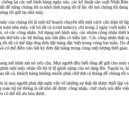
chống lại các mô hình hàng ngày này, các kỹ thuật sản xuất Nhật Bản 
 để nâng chúng tôi ra khỏi tình trạng tồi tệ lúc đó mà chúng tôi đang
úng tôi giữ lại nhà máy.
áy của chúng tôi là một kế hoạch chuyển đổi một cách cẩn thận từ lập
 toàn nhà máy, vất bỏ tất cả (cold turkey), chỉ trong 2 ngày cuối tuầ
đổi, và các công nhân. Sử dụng mô hình này, các nhóm công nhân thiết 
thở khi các hệ thống này bắt đầu có hiệu lực. Các công nhân thật sự b
 tôi đã có thể đáp ứng đơn đặt hàng đặc biệt trong vòng hai tuần. Do
và có thể điền vào bất kỳ đơn đặt hàng trong cùng một lượng thời gian
ang mô hình mà nó yêu cầu. Mọi người đều biết rằng để giữ cho máy móc
phút một máy nhàn rỗi thì tỷ lệ gánh nặng của nó tăng lên. Ngoài ra, 
au tất cả, khách hàng không muốn phải chờ đợi cả tháng để chúng tôi 
n là mọi người phải đặt nghi vấn về những sự thật đã được thiết lập và
ng toàn bộ hệ thống là rất khó để được công nhận, chứ chưa nói đến việ
u có thể tối ưu hóa được.