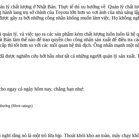
n lý chất lượng ở Nhật Bản. Thực tế thì xu hướng về Quản lý chất lư
 hành lang trụ sở chính của Toyota lớn hơn so vơi ảnh của nhà sáng 
m được gây ra bởi những công nhân không muốn làm việc. Họ không nghĩ 
 quản lý, và việc tạo ra các sản phẩm kém chất lượng luôn luôn là hệ
 Bản làm thế nào để trao quyền cho công nhân sản xuất để điều tra các
cấp thì tốt hơn so với các mối quan hệ thù địch. Ông nhấn mạnh một nền
ược nghiên cứu bởi hầu như tất cả những người quản lý sản xuất. Tr
cho ngay cả ngày hôm nay, chẳng hạn như:
hưởng (Merit ratings).
 nghĩ rằng nó là một trò lừa bịp. Thoát khỏi kho an toàn, máy chạy kh