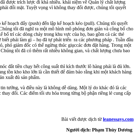
đã được trích lược đi khá nhiều. khái niệm về Quản lý chất lượng
 phải đối mặt. Tuyệt vọng vì không thay đổi được, chúng tôi quyết
 kế hoạch đẩy (push) đến lập kế hoạch kéo (pull). Chúng tôi quyết
n. Chúng tôi đã nghĩ ra một mô hình mô phỏng đơn giản và công bố cho
kế bố trí các dòng chảy trong khu vực của họ, bao gồm cả các thẻ
iết phải làm gì – họ đã tự phát triển ra các phương pháp . Tuần đầu
 đó, phó giám đốc có thể ngừng thúc giụccác đơn đặt hàng. Trong một
. Chúng tôi đã có thêm rất nhiều không gian, và chất lượng chưa bao
 đắt tiền chạy hết công suất thì kích thước lô hàng phải là đủ lớn.
hàng tồn kho kho lớn là cần thiết để đảm bảo rằng khi một khách hàng
sản xuất đủ sản phẩm.
 tin tưởng, và điều này là không dễ dàng. Một lý do khác đó là các
c thay đổi. Các điểm tối ưu hóa trong từng bộ phận riêng lẻ cung cấp
Bài viết được dịch từ
leanessays.com
Người dịch: Phạm Thùy Dương