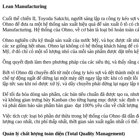
Lean Manufacturing
Cuối thế chiến II, Toyoda Sakichi, người sáng lập ra công ty kéo sợ
Ohno để đưa ra một hệ thống sản xuất hiệu quả để sản xuất ô tô có ch
Manufacturing. Hệ thống của Ohno, về cơ bản là loại bỏ hoàn toàn c
Ohno nghiên cứu kỹ thuật sản xuất của nước Mỹ, và học được rất nhiề
các xe giống hệt nhau. Ohno lại không có hệ thống khách hàng để có t
Mỹ, ở đó chỉ có một số lượng nhỏ của mỗi sản phẩm được đặt trên kệ
Ông quyết định làm theo phương pháp của các siêu thị, và thấy rằng c
Bởi vì Ohno đã chuyển đổi từ một công ty kéo sợi và dệt thành một n
chế tự động ngắt để dừng lại một máy dệt ngay lập tức khi có một l
lập tức sau khi nó được xử lý, và dây chuyền phải dừng lại ngay lập 
Để tối đa hóa dòng sản phẩm, các bản tiêu chuẩn đã được tạo ra, nhưn
và không gian trưng bày Kanban cho từng hạng mục được xác định và 
và phải đảm bảo sản phẩm bàn giao đạt 100% yêu cầu về chất lượng và
Việc tích cực loại bỏ phần dư thừa trong hệ thống của Ohno đã dẫn đế
lượng cao nhất, chi phí thấp nhất, thời gian sản xuất ngắn nhất có thể.
Quản lý chất lượng toàn diện (Total Quality Management)