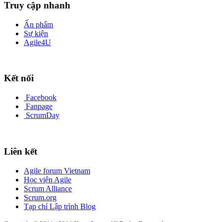
Truy cập nhanh
Ấn phẩm
Sự kiện
Agile4U
Kết nối
Facebook
Fanpage
ScrumDay
Liên kết
Agile forum Vietnam
Học viện Agile
Scrum Alliance
Scrum.org
Tạp chí Lập trình Blog