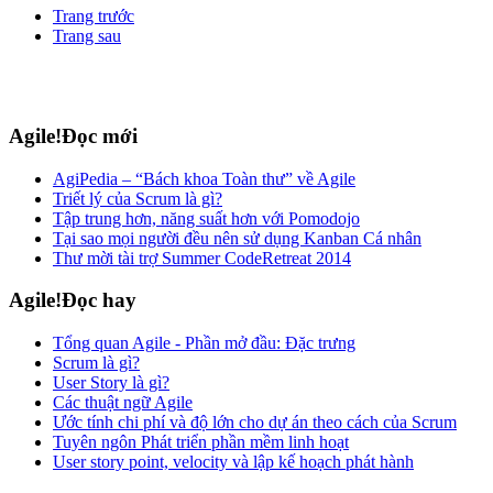
Trang trước
Trang sau
Agile!Đọc mới
AgiPedia – “Bách khoa Toàn thư” về Agile
Triết lý của Scrum là gì?
Tập trung hơn, năng suất hơn với Pomodojo
Tại sao mọi người đều nên sử dụng Kanban Cá nhân
Thư mời tài trợ Summer CodeRetreat 2014
Agile!Đọc hay
Tổng quan Agile - Phần mở đầu: Đặc trưng
Scrum là gì?
User Story là gì?
Các thuật ngữ Agile
Ước tính chi phí và độ lớn cho dự án theo cách của Scrum
Tuyên ngôn Phát triển phần mềm linh hoạt
User story point, velocity và lập kế hoạch phát hành