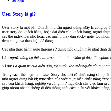
Sự kiện
User Story là gì?
User Story là một bản tóm tắt nhu cầu người dùng. Đây là công cụ
user story do khách hàng, hoặc đại diện của khách hàng, người thực 
các thẻ index loại nhỏ hoặc các miếng giấy dán sticky note. Có nhóm
đem ra đọc và thảo luận dễ dàng.
Các nhà thực hành agile thường sử dụng một khuôn mẫu nhất định để 
Là
<người dùng cụ thể \ vai trò>
, tôi muốn
<làm gì đó>
để
<phục v
Ví dụ:
Là quản trị của diễn đàn, tôi muốn xóa một người dùng phạm 
Trong cách thể hiện trên, User Story cho biết rõ chức năng cần phát 
một người dùng bất kì; mục đích của việc thực hiện chức năng “xóa”
cầu của khách hàng, nghiệp vụ cũng như mục đích của việc làm ra chứ
giúp nhóm nhanh chóng đi đến thống nhất cách hiểu với khách hàng, 