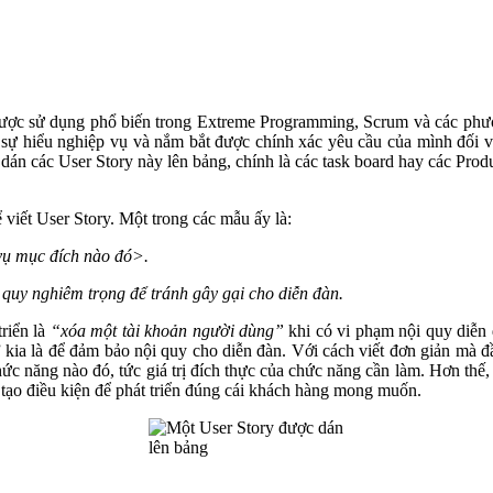
 được sử dụng phổ biến trong Extreme Programming, Scrum và các phư
sự hiểu nghiệp vụ và nắm bắt được chính xác yêu cầu của mình đối với
 dán các User Story này lên bảng, chính là các task board hay các Prod
viết User Story. Một trong các mẫu ấy là:
ụ mục đích nào đó>.
quy nghiêm trọng để tránh gây gại cho diễn đàn.
triển là
“xóa một tài khoản người dùng”
khi có vi phạm nội quy diễn
 kia là để đảm bảo nội quy cho diễn đàn. Với cách viết đơn giản mà 
c năng nào đó, tức giá trị đích thực của chức năng cần làm. Hơn thế, c
tạo điều kiện để phát triển đúng cái khách hàng mong muốn.