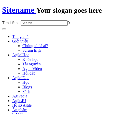
Sitename
Your slogan goes here
Tìm kiếm...
0
Trang chủ
Giới thiệu
Chúng tôi là ai?
Scrum là gì
Agile!Học
Khóa học
Tài nguyên
Agile Video
Hỏi đáp
Agile!Đọc
Học
Blogs
Sách
AgiPedia
Agile4U
Hồ sơ Agile
Ấn phẩm