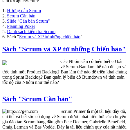
tâm tới agile\Scrum:
1.
Hướng dẫn Scrum
2.
Scrum Căn bản
3.
Slide "Căn bản Scrum"
4.
Planning Poker
5.
Danh sách kiểm tra Scrum
6. Sách "
Scrum và XP từ những chiến hào
"
Sách "Scrum và XP từ những Chiến hào"
Các Nhóm cần có hiểu biết cơ bản
về Scrum.
Bạn làm thế nào để tạo và
ước tính một Product Backlog?
Bạn làm thế nào để triển khai chúng
trong Sprint Backlog?
Bạn quản lý biểu đồ Burndown và tính toán
tốc độ của
N
hóm như thế nào?
Sách "Scrum Căn bản"
Scrum Primer là một tài liệu đầy đủ,
chi tiết và hết sức cô đọng về Scrum được phát triển bởi các chuyên
gia đào tạo Scrum hàng đầu gồm Pete Deemer, Gabrielle Benefield,
Craig Larman và Bas Vodde. Đây là tài liệu chính quy của rất nhiều