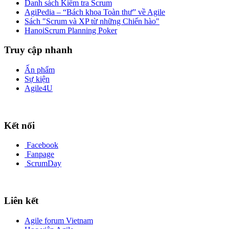
Danh sách Kiểm tra Scrum
AgiPedia – “Bách khoa Toàn thư” về Agile
Sách "Scrum và XP từ những Chiến hào"
HanoiScrum Planning Poker
Truy cập nhanh
Ấn phẩm
Sự kiện
Agile4U
Kết nối
Facebook
Fanpage
ScrumDay
Liên kết
Agile forum Vietnam