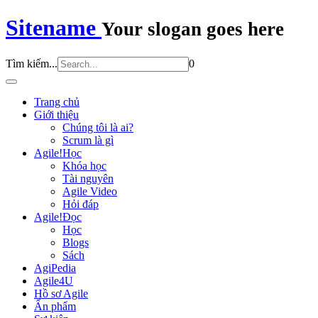
Sitename
Your slogan goes here
Tìm kiếm...
0
Trang chủ
Giới thiệu
Chúng tôi là ai?
Scrum là gì
Agile!Học
Khóa học
Tài nguyên
Agile Video
Hỏi đáp
Agile!Đọc
Học
Blogs
Sách
AgiPedia
Agile4U
Hồ sơ Agile
Ấn phẩm