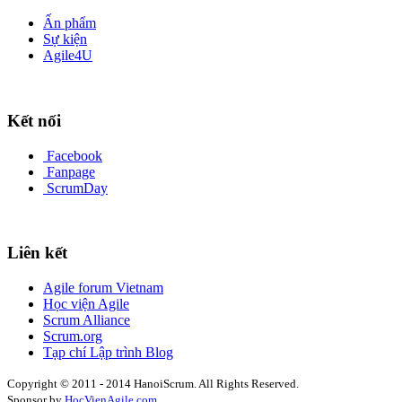
Ấn phẩm
Sự kiện
Agile4U
Kết nối
Facebook
Fanpage
ScrumDay
Liên kết
Agile forum Vietnam
Học viện Agile
Scrum Alliance
Scrum.org
Tạp chí Lập trình Blog
Copyright © 2011 - 2014 HanoiScrum. All Rights Reserved.
Sponsor by
HocVienAgile.com