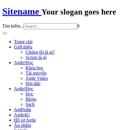
Sitename
Your slogan goes here
Tìm kiếm...
0
Trang chủ
Giới thiệu
Chúng tôi là ai?
Scrum là gì
Agile!Học
Khóa học
Tài nguyên
Agile Video
Hỏi đáp
Agile!Đọc
Học
Blogs
Sách
AgiPedia
Agile4U
Hồ sơ Agile
Ấn phẩm