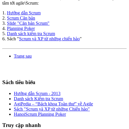
tâm tới agile\Scrum:
1.
Hướng dẫn Scrum
2.
Scrum Căn bản
3.
Slide "Căn bản Scrum"
4.
Planning Poker
5.
Danh sách kiểm tra Scrum
6. Sách "
Scrum và XP từ những chiến hào
"
Trang sau
Sách tiêu biểu
Hướng dẫn Scrum - 2013
Danh sách Kiểm tra Scrum
AgiPedia – “Bách khoa Toàn thư” về Agile
Sách "Scrum và XP từ những Chiến hào"
HanoiScrum Planning Poker
Truy cập nhanh