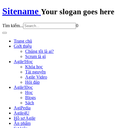
Sitename
Your slogan goes here
Tìm kiếm...
0
Trang chủ
Giới thiệu
Chúng tôi là ai?
Scrum là gì
Agile!Học
Khóa học
Tài nguyên
Agile Video
Hỏi đáp
Agile!Đọc
Học
Blogs
Sách
AgiPedia
Agile4U
Hồ sơ Agile
Ấn phẩm