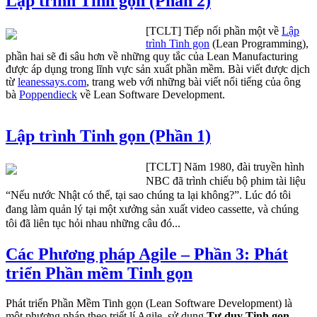
Lập trình Tinh gọn (Phần 2)
[TCLT] Tiếp nối phần một về
Lập
trình Tinh gọn
(Lean Programming),
phần hai sẽ đi sâu hơn về những quy tắc của Lean Manufacturing
được áp dụng trong lĩnh vực sản xuất phần mềm. Bài viết được dịch
từ
leanessays.com
, trang web với những bài viết nổi tiếng của ông
bà
Poppendieck
về Lean Software Development.
Lập trình Tinh gọn (Phần 1)
[TCLT] Năm 1980, đài truyền hình
NBC đã trình chiếu bộ phim tài liệu
“Nếu nước Nhật có thể, tại sao chúng ta lại không?”. Lúc đó tôi
đang làm quản lý tại một xưởng sản xuất video cassette, và chúng
tôi đã liên tục hỏi nhau những câu đó...
Các Phương pháp Agile – Phần 3: Phát
triển Phần mềm Tinh gọn
Phát triển Phần Mềm Tinh gọn (Lean Software Development) là
một phương pháp theo triết lí Agile, sử dụng
Tư duy Tinh gọn