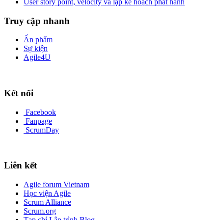
User story point, velocity và lập kế hoạch phát hành
Truy cập nhanh
Ấn phẩm
Sự kiện
Agile4U
Kết nối
Facebook
Fanpage
ScrumDay
Liên kết
Agile forum Vietnam
Học viện Agile
Scrum Alliance
Scrum.org
Tạp chí Lập trình Blog