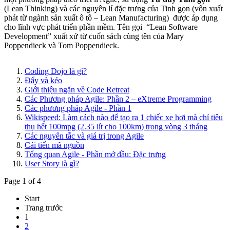
(Lean Thinking) và các nguyên lí đặc trưng của Tinh gọn (vốn xuất
phát từ ngành sản xuất ô tô – Lean Manufacturing) được áp dụng
cho lĩnh vực phát triển phần mềm. Tên gọi “Lean Software
Development” xuất xứ từ cuốn sách cùng tên của Mary
Poppendieck và Tom Poppendieck.
Coding Dojo là gì?
Đẩy và kéo
Giới thiệu ngắn về Code Retreat
Các Phương pháp Agile: Phần 2 – eXtreme Programming
Các phương pháp Agile - Phần 1
Wikispeed: Làm cách nào để tạo ra 1 chiếc xe hơi mà chỉ tiêu
thụ hết 100mpg (2.35 lít cho 100km) trong vòng 3 tháng
Các nguyên tắc và giá trị trong Agile
Cải tiến mã nguồn
Tổng quan Agile - Phần mở đầu: Đặc trưng
User Story là gì?
Page 1 of 4
Start
Trang trước
1
2