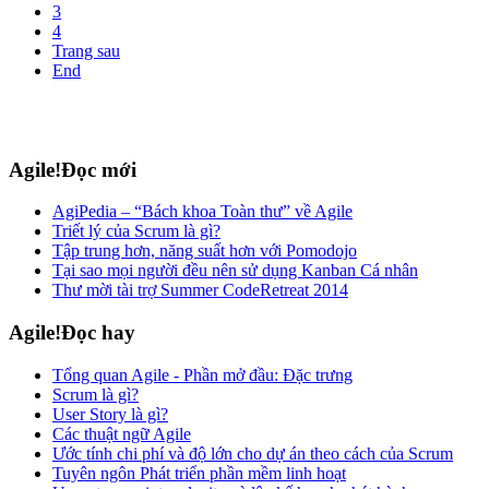
3
4
Trang sau
End
Agile!Đọc mới
AgiPedia – “Bách khoa Toàn thư” về Agile
Triết lý của Scrum là gì?
Tập trung hơn, năng suất hơn với Pomodojo
Tại sao mọi người đều nên sử dụng Kanban Cá nhân
Thư mời tài trợ Summer CodeRetreat 2014
Agile!Đọc hay
Tổng quan Agile - Phần mở đầu: Đặc trưng
Scrum là gì?
User Story là gì?
Các thuật ngữ Agile
Ước tính chi phí và độ lớn cho dự án theo cách của Scrum
Tuyên ngôn Phát triển phần mềm linh hoạt