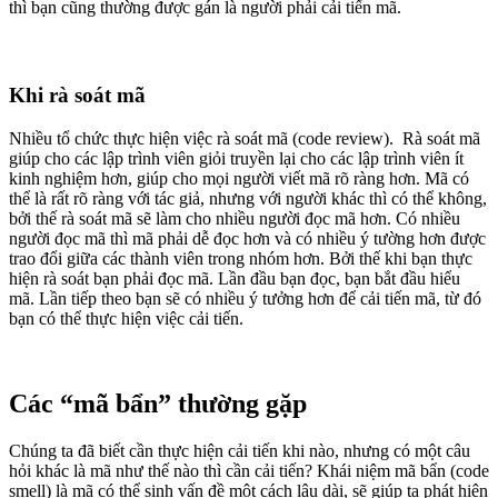
thì bạn cũng thường được gán là người phải cải tiến mã.
Khi rà soát mã
Nhiều tổ chức thực hiện việc rà soát mã (code review). Rà soát mã
giúp cho các lập trình viên giỏi truyền lại cho các lập trình viên ít
kinh nghiệm hơn, giúp cho mọi người viết mã rõ ràng hơn. Mã có
thể là rất rõ ràng với tác giả, nhưng với người khác thì có thể không,
bởi thế rà soát mã sẽ làm cho nhiều người đọc mã hơn. Có nhiều
người đọc mã thì mã phải dễ đọc hơn và có nhiều ý tường hơn được
trao đổi giữa các thành viên trong nhóm hơn. Bởi thế khi bạn thực
hiện rà soát bạn phải đọc mã. Lần đầu bạn đọc, bạn bắt đầu hiểu
mã. Lần tiếp theo bạn sẽ có nhiều ý tưởng hơn để cải tiến mã, từ đó
bạn có thể thực hiện việc cải tiến.
Các “mã bẩn” thường gặp
Chúng ta đã biết cần thực hiện cải tiến khi nào, nhưng có một câu
hỏi khác là mã như thế nào thì cần cải tiến? Khái niệm mã bẩn (code
smell) là mã có thể sinh vấn đề một cách lâu dài, sẽ giúp ta phát hiện