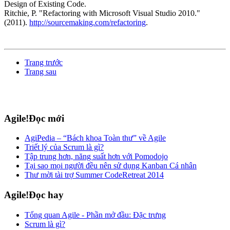
Design of Existing Code.
Ritchie, P. "Refactoring with Microsoft Visual Studio 2010."
(2011).
http://sourcemaking.com/refactoring
.
Trang trước
Trang sau
Agile!Đọc mới
AgiPedia – “Bách khoa Toàn thư” về Agile
Triết lý của Scrum là gì?
Tập trung hơn, năng suất hơn với Pomodojo
Tại sao mọi người đều nên sử dụng Kanban Cá nhân
Thư mời tài trợ Summer CodeRetreat 2014
Agile!Đọc hay
Tổng quan Agile - Phần mở đầu: Đặc trưng
Scrum là gì?