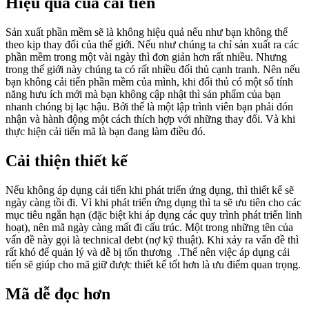
Hiệu quả của cải tiến
Sản xuất phần mềm sẽ là không hiệu quả nếu như bạn không thể
theo kịp thay đổi của thế giới. Nếu như chúng ta chỉ sản xuất ra các
phần mềm trong một vài ngày thì đơn giản hơn rất nhiều. Nhưng
trong thế giới này chúng ta có rất nhiều đối thủ cạnh tranh. Nên nếu
bạn không cải tiến phần mềm của mình, khi đối thủ có một số tính
năng hưu ích mới mà bạn không cập nhật thì sản phẩm của bạn
nhanh chóng bị lạc hậu. Bởi thế là một lập trình viên bạn phải đón
nhận và hành động một cách thích hợp với những thay đổi. Và khi
thực hiện cải tiến mã là bạn đang làm điều đó.
Cải thiện thiết kế
Nếu không áp dụng cải tiến khi phát triển ứng dụng, thì thiết kế sẽ
ngày càng tồi đi. Vì khi phát triển ứng dụng thì ta sẽ ưu tiên cho các
mục tiêu ngắn hạn (đặc biệt khi áp dụng các quy trình phát triển linh
hoạt), nên mã ngày càng mất đi cấu trúc. Một trong những tên của
vấn đề này gọi là technical debt (nợ kỹ thuật). Khi xảy ra vấn đề thì
rất khó để quản lý và dễ bị tổn thương .Thế nên việc áp dụng cải
tiến sẽ giúp cho mã giữ được thiết kế tốt hơn là ưu điểm quan trọng.
Mã dễ đọc hơn