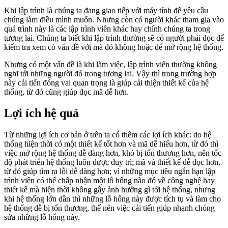
Khi lập trình là chúng ta đang giao tiếp với máy tính để yêu cầu
chúng làm điều mình muốn. Nhưng còn có người khác tham gia vào
quá trình này là các lập trình viên khác hay chính chúng ta trong
tương lai. Chúng ta biết khi lập trình thường sẽ có người phải đọc để
kiểm tra xem có vấn đề với mã đó không hoặc để mở rộng hệ thống.
Nhưng có một vấn đề là khi làm việc, lập trình viên thường không
nghĩ tới những người đó trong tương lai. Vậy thì trong trường hợp
này cải tiến đóng vai quan trọng là giúp cải thiện thiết kế của hệ
thống, từ đó cũng giúp đọc mã dễ hơn.
Lợi ích hệ quả
Từ những lợi ích cơ bản ở trên ta có thêm các lợi ích khác: do hệ
thống hiện thời có một thiết kế tốt hơn và mã dễ hiểu hơn, từ đó thì
việc mở rộng hệ thống dễ dàng hơn, khó bị tổn thương hơn, nên tốc
độ phát triển hệ thống luôn được duy trì; mã và thiết kế dễ đọc hơn,
từ đó giúp tìm ra lỗi dễ dàng hơn; vì những mục tiêu ngắn hạn lập
trình viên có thể chấp nhận một lỗ hổng nào đó về công nghệ hay
thiết kế mà hiện thời không gây ảnh hưởng gì tới hệ thống, nhưng
khi hệ thống lớn dần thì những lỗ hổng này được tích tụ và làm cho
hệ thống dễ bị tổn thương, thể nên việc cải tiến giúp nhanh chóng
sửa những lỗ hổng này.