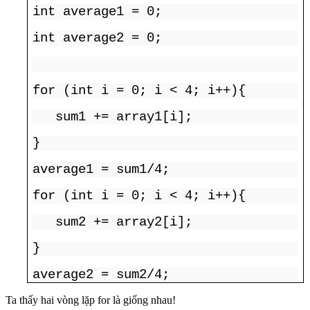
int average1 = 0;
int average2 = 0;
for (int i = 0; i < 4; i++){
sum1 += array1[i];
}
average1 = sum1/4;
for (int i = 0; i < 4; i++){
sum2 += array2[i];
}
average2 = sum2/4;
Ta thấy hai vòng lặp for là giống nhau!