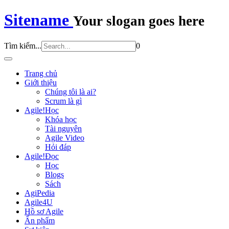
Sitename
Your slogan goes here
Tìm kiếm...
0
Trang chủ
Giới thiệu
Chúng tôi là ai?
Scrum là gì
Agile!Học
Khóa học
Tài nguyên
Agile Video
Hỏi đáp
Agile!Đọc
Học
Blogs
Sách
AgiPedia
Agile4U
Hồ sơ Agile
Ấn phẩm