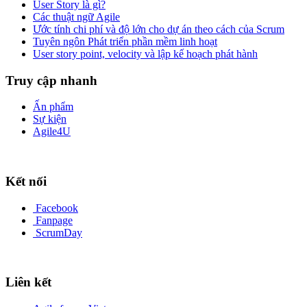
User Story là gì?
Các thuật ngữ Agile
Ước tính chi phí và độ lớn cho dự án theo cách của Scrum
Tuyên ngôn Phát triển phần mềm linh hoạt
User story point, velocity và lập kế hoạch phát hành
Truy cập nhanh
Ấn phẩm
Sự kiện
Agile4U
Kết nối
Facebook
Fanpage
ScrumDay
Liên kết