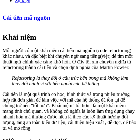
Sự kiện
Cải tiến mã nguồn
Khái niệm
Mỗi người có một khái niệm cải tiến mã nguồn (code refactoring)
khác nhau, và đặc biệt khi chuyển ngữ sang tiếng(việt) để tìm một
thuật ngữ chính xác càng khó hơn. Ở đây tôi xin chuyển nghĩa từ
refactoring thành cải tiến và chọn định nghĩa của Martin Fowler:
Refactoring là thay đổi ở cấu trúc bên trong mà không làm
thay đổi hành vi với bên ngoài của hệ thống.
Cải tiến là một quá trình cơ học, hình thức và trong nhiều trường
hợp rất đơn giản để làm việc với mã của hệ thống đã tồn tại để
chúng trở nên “tốt hơn”. Khái niệm “tốt hơn” là một khái niệm
mang tính chủ quan, và không có nghĩa là luôn làm ứng dụng chạy
nhanh hơn mà thường được hiểu là theo các kỹ thuật hướng đối
tượng, tăng an toàn kiểu dữ liệu, cải thiện hiệu xuất , đễ đọc, dễ bảo
trì và mở rộng.