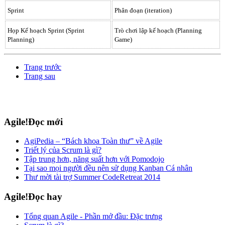
Sprint
Phân đoạn (iteration)
Họp Kế hoạch Sprint (Sprint
Trò chơi lập kế hoạch (Planning
Planning)
Game)
Trang trước
Trang sau
Agile!Đọc mới
AgiPedia – “Bách khoa Toàn thư” về Agile
Triết lý của Scrum là gì?
Tập trung hơn, năng suất hơn với Pomodojo
Tại sao mọi người đều nên sử dụng Kanban Cá nhân
Thư mời tài trợ Summer CodeRetreat 2014
Agile!Đọc hay
Tổng quan Agile - Phần mở đầu: Đặc trưng