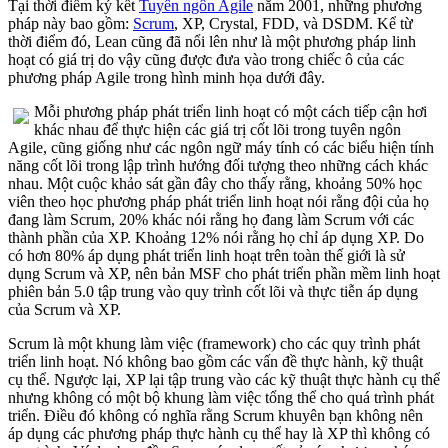
Tại thời điểm ký kết
Tuyên ngôn Agile
năm 2001, những phương
pháp này bao gồm:
Scrum
, XP, Crystal, FDD, và DSDM. Kể từ
thời điểm đó, Lean cũng đã nổi lên như là một phương pháp linh
hoạt có giá trị do vậy cũng được đưa vào trong chiếc ô của các
phương pháp Agile trong hình minh họa dưới đây.
Mỗi phương pháp phát triển linh hoạt có một cách tiếp cận hơi
khác nhau để thực hiện các giá trị cốt lõi trong tuyên ngôn
Agile, cũng giống như các ngôn ngữ máy tính có các biểu hiện tính
năng cốt lõi trong lập trình hướng đối tượng theo những cách khác
nhau. Một cuộc khảo sát gần đây cho thấy rằng, khoảng 50% học
viên theo học phương pháp phát triển linh hoạt nói rằng đội của họ
đang làm Scrum, 20% khác nói rằng họ đang làm Scrum với các
thành phần của XP. Khoảng 12% nói rằng họ chỉ áp dụng XP. Do
có hơn 80% áp dụng phát triển linh hoạt trên toàn thế giới là sử
dụng Scrum và XP, nên bản MSF cho phát triển phần mềm linh hoạt
phiên bản 5.0 tập trung vào quy trình cốt lõi và thực tiễn áp dụng
của Scrum và XP.
Scrum là một khung làm việc (framework) cho các quy trình phát
triển linh hoạt. Nó không bao gồm các vấn đề thực hành, kỹ thuật
cụ thể. Ngược lại, XP lại tập trung vào các kỹ thuật thực hành cụ thể
nhưng không có một bộ khung làm việc tổng thể cho quá trình phát
triển. Điều đó không có nghĩa rằng Scrum khuyên bạn không nên
áp dụng các phương pháp thực hành cụ thể hay là XP thì không có