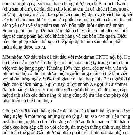
chọn ra một vị đại sứ của khách hàng, được gọi là Product Owner
(chủ sản phẩm), để đại diện cho không chỉ tất cả khách hàng trong
trường hợp này mà còn bao gồm cả quản lý, dịch vụ khách hàng, và
các bên liên quan khác. Chủ sản phẩm có trách nhiệm cập nhật danh
sách yêu cầu về sản phẩm sau mỗi bốn tuần thời điểm mà nhóm
Scrum phát hành phiên bản sản phẩm chạy tốt, có tính đến yếu tố
thực tế cùng phản hồi của khách hàng và các bên liên quan. Điều
này cho phép khách hàng có thể giúp định hình sản phẩm phần
mềm đang được tạo ra.
Một nhóm XP đầu tiên đã bắt đầu với một dự án CNTT nội bộ. Họ
có thể có sẵn người sử dụng đầu cuối của công ty trong nhóm làm
việc với họ hàng ngày. Khoảng 10% thời gian, các tư vấn viên và
nhóm nội bộ có thể tìm được một người dùng cuối có thể làm việc
với nhóm từng ngày. 90% thời gian còn lại, họ phải cử ra người đại
diện cho khách hàng. Người này, được nhóm XP gọi là Customer
(khách hàng), làm việc trực tiếp với người dùng cuối để cung cấp
một danh sách các tính năng rõ ràng cùng độ ưu tiên cho phép đội
phát triển có thể thực hiện.
Cộng tác với khách hàng (hoặc đại diện của khách hàng) trên cơ sở
hàng ngày là một trong những lý do lý giải tại sao các dữ liệu trong
ngành công nghiệp cho thấy rằng các dự án linh hoạt có tỉ lệ thành
công cao hơn gấp đôi so với các dự án truyền thống tính trung bình
trên toàn thế giới. Các phương pháp phát triển linh hoạt đã nhận ra