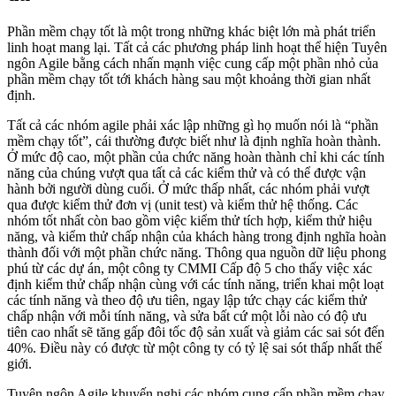
Phần mềm chạy tốt là một trong những khác biệt lớn mà phát triển
linh hoạt mang lại. Tất cả các phương pháp linh hoạt thể hiện Tuyên
ngôn Agile bằng cách nhấn mạnh việc cung cấp một phần nhỏ của
phần mềm chạy tốt tới khách hàng sau một khoảng thời gian nhất
định.
Tất cả các nhóm agile phải xác lập những gì họ muốn nói là “phần
mềm chạy tốt”, cái thường được biết như là định nghĩa hoàn thành.
Ở mức độ cao, một phần của chức năng hoàn thành chỉ khi các tính
năng của chúng vượt qua tất cả các kiểm thử và có thể được vận
hành bởi người dùng cuối. Ở mức thấp nhất, các nhóm phải vượt
qua được kiểm thử đơn vị (unit test) và kiểm thử hệ thống. Các
nhóm tốt nhất còn bao gồm việc kiểm thử tích hợp, kiểm thử hiệu
năng, và kiểm thử chấp nhận của khách hàng trong định nghĩa hoàn
thành đối với một phần chức năng. Thông qua nguồn dữ liệu phong
phú từ các dự án, một công ty CMMI Cấp độ 5 cho thấy việc xác
định kiểm thử chấp nhận cùng với các tính năng, triển khai một loạt
các tính năng và theo độ ưu tiên, ngay lập tức chạy các kiểm thử
chấp nhận với mỗi tính năng, và sửa bất cứ một lỗi nào có độ ưu
tiên cao nhất sẽ tăng gấp đôi tốc độ sản xuất và giảm các sai sót đến
40%. Điều này có được từ một công ty có tỷ lệ sai sót thấp nhất thế
giới.
Tuyên ngôn Agile khuyến nghị các nhóm cung cấp phần mềm chạy