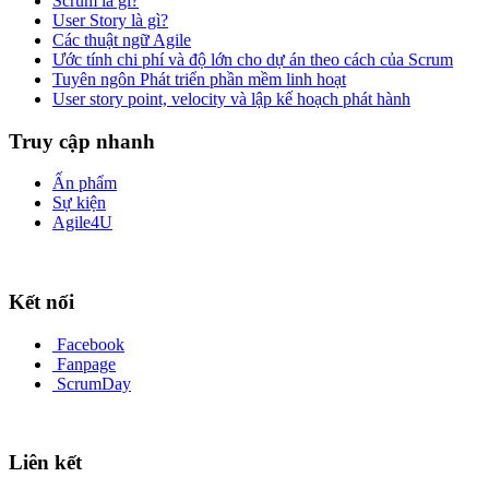
Scrum là gì?
User Story là gì?
Các thuật ngữ Agile
Ước tính chi phí và độ lớn cho dự án theo cách của Scrum
Tuyên ngôn Phát triển phần mềm linh hoạt
User story point, velocity và lập kế hoạch phát hành
Truy cập nhanh
Ấn phẩm
Sự kiện
Agile4U
Kết nối
Facebook
Fanpage
ScrumDay
Liên kết