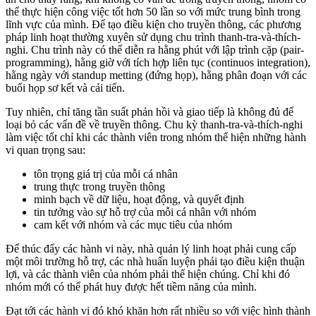
thể thực hiện công việc tốt hơn 50 lần so với mức trung bình trong
lĩnh vực của mình. Để tạo điều kiện cho truyền thông, các phương
pháp linh hoạt thường xuyên sử dụng chu trình thanh-tra-và-thích-
nghi. Chu trình này có thể diễn ra hằng phút với lập trình cặp (pair-
programming), hằng giờ với tích hợp liên tục (continuos integration),
hằng ngày với standup metting (đứng họp), hằng phân đoạn với các
buổi họp sơ kết và cải tiến.
Tuy nhiên, chỉ tăng tần suất phản hồi và giao tiếp là không đủ để
loại bỏ các vấn đề về truyền thông. Chu kỳ thanh-tra-và-thích-nghi
làm việc tốt chỉ khi các thành viên trong nhóm thể hiện những hành
vi quan trọng sau:
tôn trọng giá trị của mỗi cá nhân
trung thực trong truyền thông
minh bạch về dữ liệu, hoạt động, và quyết định
tin tưởng vào sự hỗ trợ của mỗi cá nhân với nhóm
cam kết với nhóm và các mục tiêu của nhóm
Để thúc đẩy các hành vi này, nhà quản lý linh hoạt phải cung cấp
một môi trường hỗ trợ, các nhà huấn luyện phải tạo điều kiện thuận
lợi, và các thành viên của nhóm phải thể hiện chúng. Chỉ khi đó
nhóm mới có thể phát huy được hết tiềm năng của mình.
Đạt tới các hành vi đó khó khăn hơn rất nhiều so với việc hình thành