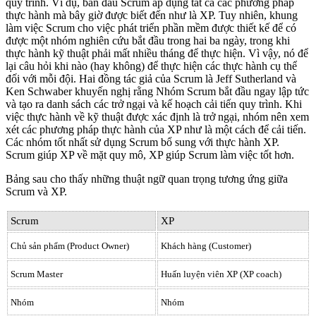
quy trình. Ví dụ, ban đầu Scrum áp dụng tất cả các phương pháp
thực hành mà bây giờ được biết đến như là XP. Tuy nhiên, khung
làm việc Scrum cho việc phát triển phần mềm được thiết kế để có
được một nhóm nghiên cứu bắt đầu trong hai ba ngày, trong khi
thực hành kỹ thuật phải mất nhiều tháng để thực hiện. Vì vậy, nó để
lại câu hỏi khi nào (hay không) để thực hiện các thực hành cụ thể
đối với mỗi đội. Hai đồng tác giả của Scrum là Jeff Sutherland và
Ken Schwaber khuyến nghị rằng Nhóm Scrum bắt đầu ngay lập tức
và tạo ra danh sách các trở ngại và kế hoạch cải tiến quy trình. Khi
việc thực hành về kỹ thuật được xác định là trở ngại, nhóm nên xem
xét các phương pháp thực hành của XP như là một cách để cải tiến.
Các nhóm tốt nhất sử dụng Scrum bổ sung với thực hành XP.
Scrum giúp XP về mặt quy mô, XP giúp Scrum làm việc tốt hơn.
Bảng sau cho thấy những thuật ngữ quan trọng tương ứng giữa
Scrum và XP.
Scrum
XP
Chủ sản phẩm (Product Owner)
Khách hàng (Customer)
Scrum Master
Huấn luyện viên XP (XP coach)
Nhóm
Nhóm