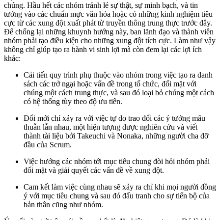
chúng. Hầu hết các nhóm tránh lé sự thật, sự minh bạch, và tin
tưởng vào các chuẩn mực văn hóa hoặc có những kinh nghiệm tiêu
cực từ các xung đột xuất phát từ truyền thông trung thực trước đây.
Để chống lại những khuynh hướng này, ban lãnh đạo và thành viên
nhóm phải tạo điều kiện cho những xung đột tích cực. Làm như vậy
không chỉ giúp tạo ra hành vi sinh lợi mà còn đem lại các lợi ích
khác:
Cải tiến quy trình phụ thuộc vào nhóm trong việc tạo ra danh
sách các trở ngại hoặc vấn đề trong tổ chức, đối mặt với
chúng một cách trung thực, và sau đó loại bỏ chúng một cách
có hệ thống tùy theo độ ưu tiên.
Đổi mới chỉ xảy ra với việc tự do trao đổi các ý tưởng mâu
thuẫn lẫn nhau, một hiện tượng được nghiên cứu và viết
thành tài liệu bởi Takeuchi và Nonaka, những người cha đỡ
đầu của Scrum.
Việc hướng các nhóm tới mục tiêu chung đòi hỏi nhóm phải
đối mặt và giải quyết các vấn đề về xung đột.
Cam kết làm việc cùng nhau sẽ xảy ra chỉ khi mọi người đồng
ý với mục tiêu chung và sau đó đấu tranh cho sự tiến bộ của
bản thân cũng như nhóm.