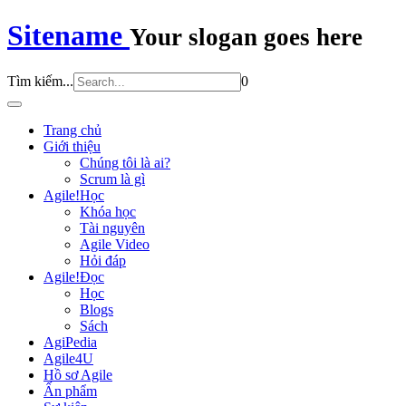
Sitename
Your slogan goes here
Tìm kiếm...
0
Trang chủ
Giới thiệu
Chúng tôi là ai?
Scrum là gì
Agile!Học
Khóa học
Tài nguyên
Agile Video
Hỏi đáp
Agile!Đọc
Học
Blogs
Sách
AgiPedia
Agile4U
Hồ sơ Agile
Ấn phẩm