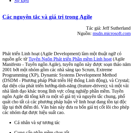
Sự kiện
Các nguyên tắc và giá trị trong Agile
Tác giả: Jeff Sutherland
Nguồn:
msdn.microsoft.com
Phát triển Linh hoạt (Agile Development) làm một thuật ngữ có
nguồn gốc từ
Tuyên Ngôn Phát triển Phần mềm Linh hoạt
(Agile
Manifesto - Tuyên ngôn Agile), tuyên ngôn này được soạn thảo năm
2001 bởi một nhóm gồm các nhà sáng tạo Scrum, Extreme
Programming (XP), Dynamic Systems Development Method
(DSDM - Phương pháp Phát triển Hệ thống Linh động), và Crystal;
đại diện của phát triển hướng-tính-năng (feature-driven); và một vài
nhà lãnh đạo khác trong lĩnh vực công nghiệp phần mềm. Tuyên
ngôn Agile đã tổng kết ra một số giá trị và nguyên tắc chung, phổ
quát cho tất cả các phương pháp luận về linh hoạt đang tồn tại độc
lập tại thời điểm đó. Văn bản này đưa ra bốn giá trị cốt lõi cho phép
các nhóm đạt được hiệu suất cao.
Cá nhân và sự tương tác
Cung cấp phần mềm chạy tốt