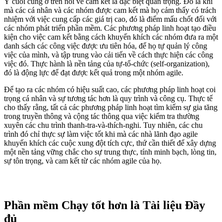
Ý cuối cùng ở trên nói về cam kết là đặc biệt quan trọng. Đó là khi
mà các cá nhân và các nhóm được cam kết mà họ cảm thấy có trách
nhiệm với việc cung cấp các giá trị cao, đó là điểm mấu chốt đối với
các nhóm phát triển phần mềm. Các phương pháp linh hoạt tạo điều
kiện cho việc cam kết bằng cách khuyến khích các nhóm đưa ra một
danh sách các công việc được ưu tiên hóa, để họ tự quản lý công
việc của mình, và tập trung vào cải tiến về cách thực hiện các công
việc đó. Thực hành là nền tảng của tự-tổ-chức (self-organization),
đó là động lực để đạt được kết quả trong một nhóm agile.
Để tạo ra các nhóm có hiệu suất cao, các phương pháp linh hoạt coi
trọng cá nhân và sự tương tác hơn là quy trình và công cụ. Thực tế
cho thấy rằng, tất cả các phương pháp linh hoạt tìm kiếm sự gia tăng
trong truyền thông và cộng tác thông qua việc kiểm tra thường
xuyên các chu trình thanh-tra-và-thích-nghi. Tuy nhiên, các chu
trình đó chỉ thực sự làm việc tốt khi mà các nhà lãnh đạo agile
khuyến khích các cuộc xung đột tích cực, thứ cần thiết để xây dựng
một nền tảng vững chắc cho sự trung thực, tính minh bạch, lòng tin,
sự tôn trọng, và cam kết từ các nhóm agile của họ.
Phần mềm Chạy tốt hơn là Tài liệu Đầy
đủ