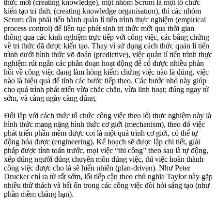
thức mới (creating knowledge), một nhóm Scrum là một tổ chức
kiến tạo tri thức (creating knowledge organisation), thì các nhóm
Scrum cần phải tiến hành quản lí tiến trình thực nghiệm (empirical
process control) để liên tục phát sinh tri thức mới qua thời gian
thông qua các kinh nghiệm trực tiếp với công việc, các bằng chứng
về tri thức đã được kiến tạo. Thay vì sử dụng cách thức quản lí tiến
trình dưới hình thức võ đoán (predictive), việc quản lí tiến trình thực
nghiệm rút ngắn các phân đoạn hoạt động để có được nhiều phản
hồi về công việc đang làm hòng kiểm chứng việc nào là đúng, việc
nào là hiệu quả để tính các bước tiếp theo. Các bước nhỏ này giúp
cho quá trình phát triển vừa chắc chắn, vừa linh hoạt; đúng ngay từ
sớm, và càng ngày càng đúng.
Đối lập với cách thức tổ chức công việc theo lối thực nghiệm này là
hình thức mang nặng hình thức cơ giới (mechanism), theo đó việc
phát triển phần mềm được coi là một quá trình cơ giới, có thể tự
động hóa được (engineering). Kế hoạch sẽ được lập chi tiết, giải
pháp được tính toán trước, mọi việc “thi công” theo sau là tự động,
xếp đúng người đúng chuyên môn đúng việc, thì việc hoàn thành
công việc được cho là sẽ hiển nhiên (plan-driven). Như Peter
Drucker chỉ ra từ rất sớm, lối tiếp cận theo chủ nghĩa Taylor này gặp
nhiều thử thách và bất ổn trong các công việc đòi hỏi sáng tạo (như
phần mềm chẳng hạn).