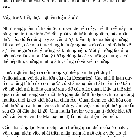
pháp thực hành của Scrum chính là một thứ hay bị bỏ quên như
vậy.
Vậy, trước hết, thực nghiệm luận là gì?
Như trong phần trích dẫn Scrum Guide trên đây, triết thuyết này tin
rằng mọi tri thức trên đời đều phát sinh từ kinh nghiệm, một nhận
thức nào đó là đúng hay sai cần được kiểm định qua bằng chứng.
Đi xa hơn, các nhà thực dụng luận (pragmatism) còn nói rõ hơn về
sự liên hệ giữa các ý tưởng và kinh nghiệm. Một ý tưởng là đúng
nếu nó có tác dụng. Các ý tưởng đúng là các ý tưởng chúng ta có
thể tiếp thu, chứng minh giá trị, củng cố và kiểm chứng.
Thực nghiệm luận ra đời trong sự phê phán thuyết duy lí
(rationalism, với dấu ấn lớn của của Descartes). Các nhà lí luận duy
lí cho rằng lí trí của con người có khả năng nắm bắt chân lí cơ bản
về thế giới mà không cần sự giúp đỡ của giác quan. Đây là thế giới
quan nổi bật trong suốt một thời gian dài từ thời đại cách mạng công
nghiệp, thời kì cơ giới hóa tại châu Âu. Quan điểm cơ giới hóa còn
ảnh hưởng mạnh mẽ lên cách tư duy, làm việc suốt một thời gian dài
sau đó tới đầu thế kỉ 20. Chủ nghĩa Taylor về quản lí (được biết tới
với cái tên Scientific Management) là một đại diện tiêu biểu.
Các nhà sáng tạo Scrum chịu ảnh hưởng quan điểm của Nonaka,
vốn quan niệm việc phát triển phần mềm là một công việc tạo tri