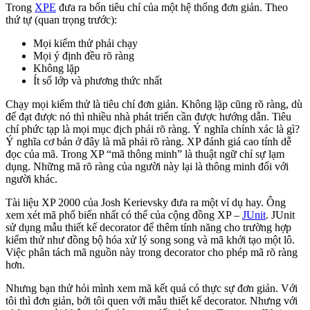
Trong
XPE
đưa ra bốn tiêu chí của một hệ thống đơn giản. Theo
thứ tự (quan trọng trước):
Mọi kiểm thử phải chạy
Mọi ý định đều rõ ràng
Không lặp
Ít số lớp và phương thức nhất
Chạy mọi kiểm thử là tiêu chí đơn giản. Không lặp cũng rõ ràng, dù
để đạt được nó thì nhiều nhà phát triển cần được hướng dẫn. Tiêu
chí phức tạp là mọi mục địch phải rõ ràng. Ý nghĩa chính xác là gì?
Ý nghĩa cơ bản ở đây là mã phải rõ ràng. XP đánh giá cao tính dễ
đọc của mã. Trong XP “mã thông minh” là thuật ngữ chỉ sự lạm
dụng. Những mã rõ ràng của người này lại là thông minh đối với
người khác.
Tài liệu XP 2000 của Josh Kerievsky đưa ra một ví dụ hay. Ông
xem xét mã phổ biến nhất có thể của cộng đồng XP –
JUnit
. JUnit
sử dụng mẫu thiết kế decorator để thêm tính năng cho trường hợp
kiểm thử như đồng bộ hóa xử lý song song và mã khởi tạo một lô.
Việc phân tách mã nguồn này trong decorator cho phép mã rõ ràng
hơn.
Nhưng bạn thử hỏi mình xem mã kết quả có thực sự đơn giản. Với
tôi thì đơn giản, bởi tôi quen với mẫu thiết kế decorator. Nhưng với