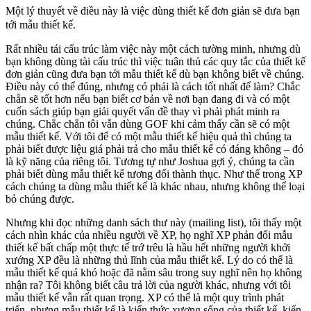
Một lý thuyết về điều này là việc dùng thiết kế đơn giản sẽ đưa bạn
tới mẫu thiết kế.
Rất nhiều tái cấu trúc làm việc này một cách tường minh, nhưng dù
bạn không dùng tài cấu trúc thì việc tuân thủ các quy tắc của thiết kế
đơn giản cũng đưa bạn tới mẫu thiết kế dù bạn không biết về chúng.
Điều này có thể đúng, nhưng có phải là cách tốt nhất để làm? Chắc
chẵn sẽ tốt hơn nếu bạn biết cơ bản về nơi bạn đang đi và có một
cuốn sách giúp bạn giải quyết vấn đề thay vì phải phát minh ra
chúng. Chắc chắn tôi vẫn dùng GOF khi cảm thấy cần sẽ có một
mẫu thiết kế. Với tôi để có một mẫu thiết kế hiệu quả thì chúng ta
phải biết được liệu giá phải trả cho mẫu thiết kế có đáng không – đó
là kỹ năng của riêng tôi. Tương tự như Joshua gợi ý, chúng ta cần
phải biết dùng mẫu thiết kế tương đối thành thục. Như thế trong XP
cách chúng ta dùng mẫu thiết kế là khác nhau, nhưng không thể loại
bỏ chúng được.
Nhưng khi đọc những danh sách thư này (mailing list), tôi thấy một
cách nhìn khác của nhiều người về XP, họ nghĩ XP phản đối mẫu
thiết kế bất chấp một thực tế trớ trêu là hầu hết những người khởi
xướng XP đều là những thủ lĩnh của mẫu thiết kế. Lý do có thể là
mẫu thiết kế quá khó hoặc đã nằm sâu trong suy nghĩ nên họ không
nhận ra? Tôi không biết câu trả lời của người khác, nhưng với tôi
mẫu thiết kế vẫn rất quan trọng. XP có thể là một quy trình phát
triển, nhưng mẫu thiết kế là kiến thức xương sống của thiết kế, kiến