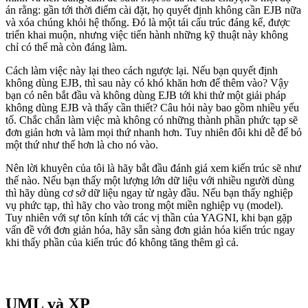
án rằng: gần tới thời điểm cài đặt, họ quyết định không cần EJB nữa
và xóa chúng khỏi hệ thống. Đó là một tái cấu trúc đáng kể, được
triển khai muộn, nhưng việc tiến hành những kỹ thuật này không
chỉ có thể mà còn đáng làm.
Cách làm việc này lại theo cách ngược lại. Nếu bạn quyết định
không dùng EJB, thì sau này có khó khăn hơn để thêm vào? Vậy
bạn có nên bắt đầu và không dùng EJB tới khi thử một giải pháp
không dùng EJB và thấy cần thiết? Câu hỏi này bao gồm nhiều yếu
tố. Chắc chắn làm việc mà không có những thành phần phức tạp sẽ
đơn giản hơn và làm mọi thứ nhanh hơn. Tuy nhiên đôi khi dễ để bỏ
một thứ như thế hơn là cho nó vào.
Nên lời khuyên của tôi là hãy bắt đầu đánh giá xem kiến trúc sẽ như
thế nào. Nếu bạn thấy một lượng lớn dữ liệu với nhiều người dùng
thì hãy dùng cơ sở dữ liệu ngay từ ngày đầu. Nếu bạn thấy nghiệp
vụ phức tạp, thì hãy cho vào trong một miền nghiệp vụ (model).
Tuy nhiên với sự tôn kính tới các vị thần của YAGNI, khi bạn gặp
vấn đề với đơn giản hóa, hãy sẵn sàng đơn giản hóa kiến trúc ngay
khi thấy phần của kiến trúc đó không tăng thêm gì cả.
UML và XP