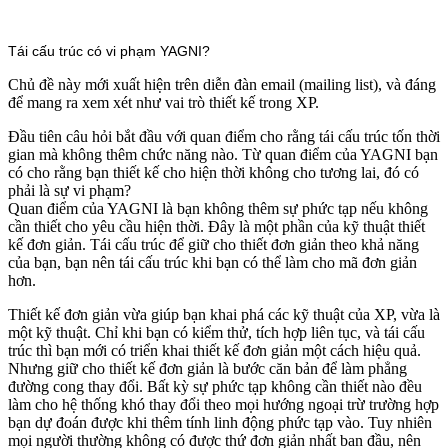
Tái cấu trúc có vi phạm YAGNI?
Chủ đề này mới xuất hiện trên diễn đàn email (mailing list), và đáng
để mang ra xem xét như vai trò thiết kế trong XP.
Đầu tiên câu hỏi bắt đầu với quan điểm cho rằng tái cấu trúc tốn thời
gian mà không thêm chức năng nào. Từ quan điểm của YAGNI bạn
có cho rằng bạn thiết kế cho hiện thời không cho tương lai, đó có
phải là sự vi phạm?
Quan điểm của YAGNI là bạn không thêm sự phức tạp nếu không
cần thiết cho yêu cầu hiện thời. Đây là một phần của kỹ thuật thiết
kế đơn giản. Tái cấu trúc để giữ cho thiết đơn giản theo khả năng
của bạn, bạn nên tái cấu trúc khi bạn có thể làm cho mã đơn giản
hơn.
Thiết kế đơn giản vừa giúp bạn khai phá các kỹ thuật của XP, vừa là
một kỹ thuật. Chỉ khi bạn có kiểm thử, tích hợp liên tục, và tái cấu
trúc thì bạn mới có triển khai thiết kế đơn giản một cách hiệu quả.
Nhưng giữ cho thiết kế đơn giản là bước căn bản để làm phẳng
đường cong thay đổi. Bất kỳ sự phức tạp không cần thiết nào đều
làm cho hệ thống khó thay đổi theo mọi hướng ngoại trừ trường hợp
bạn dự đoán được khi thêm tính linh động phức tạp vào. Tuy nhiên
mọi người thường không có được thứ đơn giản nhất ban đầu, nên