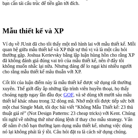
bạn cần tái cấu trúc để tiến gần tới đích.
Mẫu thiết kế và XP
Ví dụ về JUnit đã cho tôi thấy một mô hình lai với mẫu thiết kế. Mỗi
quan hệ giữa mẫu thiết kế và XP thật sự thú vị và là một câu hỏi
thường gặp. Joshua Kerievsky bằng lập luận hùng hồn cho rằng XP
đã không đánh giá đúng vai trò của mẫu thiết kế, nên ở đây tôi
không muốn nhắc lại nữa. Nhưng đáng để lo ngại khi nhiều người
cho rằng mẫu thiết kế mâu thuẫn với XP.
Cốt lõi của luận điểm này là mẫu thiết kế được sử dụng rất thường
xuyên. Thế giới đầy ắp những lập trình viên huyền thoại, họ thấy
choáng ngợp ngay lần đầu đọc
GOF
, và sẽ dùng tới mười sáu mẫu
thiết kế khác nhau trong 32 dòng mã. Nhớ một tối được tiếp sức bởi
một chai Single Malt, tôi đọc bài viết “Không Mẫu Thiết kế: 23 thủ
thuật giá rẻ” (Not Design Patterns: 23 cheap tricks) với Kent. Chúng
tôi nghĩ về những thứ như dùng lệnh if thay cho mẫu strategy. Vấn
đề nằm ở chỗ bạn thường lạm dụng mẫu thiết kế, nhưng việc dùng
nó lại không phải là ý tồi. Câu hỏi đặt ra là cách sử dụng chúng.