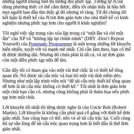
những người không biết thì tương đối phức tạp. Tương tự JUnit
dùng phương thức có thể cắm được, điều tôi nhận thấy là hầu hết
mọi người ban đầu tìm thấy gì đó nhưng rõ ràng. Từ đó chúng tôi
kết luận là thiết kế của JUnit đơn giản hơn cho nhà thiết kế có kinh
nghiệm nhưng phức tạp hơn cho người ít kinh nghiệm?
Tôi nghĩ việc tập trung vào xóa lặp trong cả “một lần và chỉ một
lần” của XP và “không lặp lại chính mình” (DRY -Don’t Repeat
Yourself) của
Pragmatic Programmer
là một trong những lời khuyên
hiển nhiên, tuyệt vời và mạnh mẽ nhất. Chỉ cần làm theo, bạn có thể
đi được đường dài. Nhưng đó chưa phải là tất cả, và sự đơn giản
còn một điều phức tạp nữa để tìm.
Gần đây tôi có tham gia vào một vài thứ chắc là có thiết kế tổng
quan tốt. Nó được tái cấu trúc và loại bỏ một vài tính mềm dẻo.
Nhưng như một lập trình viên nói “để tái cấu trúc thiết kế tổng quan
dễ hơn là tái cấu trúc không có thiết kế.” Tốt nhất là đơn giản hơn
một chút bạn cần có, nhưng cũng không phải là thảm họa nếu phức
tạp hơn một chút.
Lời khuyên tốt nhất tôi từng được nghe là của Uncle Bob (Robert
Martin). Lời khuyên là không cần phải quá cố gắng với thiết kế đơn
giản nhất. Sau cùng bạn có thể, nên và sẽ tái cấu trúc lại. Cuối cùng
thì sự sẵn lòng để tái cấu trúc quan trọng hơn là biết đâu là thứ đơn
giản nhất.