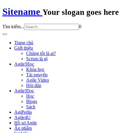
Sitename
Your slogan goes here
Tìm kiếm...
0
Trang chủ
Giới thiệu
Chúng tôi là ai?
Scrum là gì
Agile!Học
Khóa học
Tài nguyên
Agile Video
Hỏi đáp
Agile!Đọc
Học
Blogs
Sách
AgiPedia
Agile4U
Hồ sơ Agile
Ấn phẩm