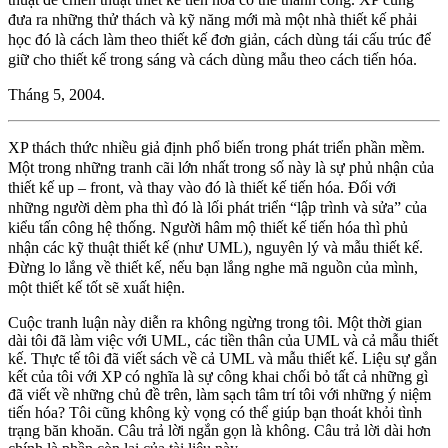
đưa ra những thử thách và kỹ năng mới mà một nhà thiết kế phải
học đó là cách làm theo thiết kế đơn giản, cách dùng tái cấu trúc để
giữ cho thiết kế trong sáng và cách dùng mẫu theo cách tiến hóa.
Tháng 5, 2004.
XP thách thức nhiều giả định phổ biến trong phát triển phần mềm.
Một trong những tranh cãi lớn nhất trong số này là sự phủ nhận của
thiết kế up – front, và thay vào đó là thiết kế tiến hóa. Đối với
những người dèm pha thì đó là lối phát triển “lập trình và sửa” của
kiểu tấn công hệ thống. Người hâm mộ thiết kế tiến hóa thì phủ
nhận các kỹ thuật thiết kế (như UML), nguyên lý và mẫu thiết kế.
Đừng lo lắng về thiết kế, nếu bạn lắng nghe mã nguồn của mình,
một thiết kế tốt sẽ xuất hiện.
Cuộc tranh luận này diễn ra không ngừng trong tôi. Một thời gian
dài tôi đã làm việc với UML, các tiền thân của UML và cả mẫu thiết
kế. Thực tế tôi đã viết sách về cả UML và mẫu thiết kế. Liệu sự gắn
kết của tôi với XP có nghĩa là sự công khai chối bỏ tất cả những gì
đã viết về những chủ đề trên, làm sạch tâm trí tôi với những ý niệm
tiến hóa? Tôi cũng không kỳ vọng có thể giúp bạn thoát khỏi tình
trạng băn khoăn. Câu trả lời ngắn gọn là không. Câu trả lời dài hơn