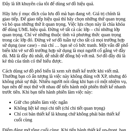
Đây là lời khuyên của tôi để dùng sơ đồ hiệu quả.
Hãy lưu ý mục đích của lưu đồ mà bạn đang vẽ. Giá trị chính là
giao tiếp. Để giao tiếp hiệu quả thì hãy chọn những thứ quan trọng
và bỏ qua những thứ ít quan trọng. Việc lựa chọn này là chìa khóa
để dùng UML hiệu quả. Đừng vẽ tất cả các lớp – chỉ những lớp
quan trọng. Chỉ vẻ những thuộc tính và phương thức quan trọng
trong các lớp đó. Đừng vẽ sơ đồ tuần tự cho tất cả mọi trường hợp
sử dụng (use case) – mà chỉ … bạn sẽ có bức tranh. Một vấn đề phổ
biến khi vẽ sơ đồ trường hợp sử dụng là mọi người cố gắng vẽ đầy
đủ. Mã là đầy đủ nhất, dễ nhất để đồng bộ với mã. Sơ đồ đầy đủ là
kẻ thù của tính có thể hiểu được.
Cách dùng sơ đồ phổ biến là xem xét thiết kế trước khi viết mã.
Thường bạn có ấn tượng là việc này không đúng với XP, nhưng đó
không phải sự thật. Nhiều người nói rằng khi bạn có một nhiệm vụ,
bạn nên để mọi thứ với nhau để tiến hành một phiên thiết kế nhanh
trước tiên. Khi bạn tiến hành phiên làm việc này:
Giữ cho phiên làm việc ngắn
Không liệt kê mọi chi tiết (chỉ chi tiết quan trọng)
Chỉ coi bản thiết kế là khung chứ không phải bản thiết kế
cuối cùng
Điểm đáng mở rộng cuối cùng. Khi tiến hành thiết kế up-front, bạn