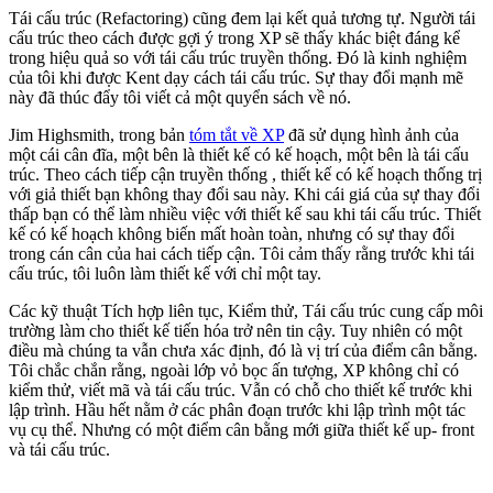
Tái cấu trúc (Refactoring) cũng đem lại kết quả tương tự. Người tái
cấu trúc theo cách được gợi ý trong XP sẽ thấy khác biệt đáng kể
trong hiệu quả so với tái cấu trúc truyền thống. Đó là kinh nghiệm
của tôi khi được Kent dạy cách tái cấu trúc. Sự thay đổi mạnh mẽ
này đã thúc đẩy tôi viết cả một quyển sách về nó.
Jim Highsmith, trong bản
tóm tắt về XP
đã sử dụng hình ảnh của
một cái cân đĩa, một bên là thiết kế có kế hoạch, một bên là tái cấu
trúc. Theo cách tiếp cận truyền thống , thiết kế có kế hoạch thống trị
với giả thiết bạn không thay đổi sau này. Khi cái giá của sự thay đổi
thấp bạn có thể làm nhiều việc với thiết kế sau khi tái cấu trúc. Thiết
kế có kế hoạch không biến mất hoàn toàn, nhưng có sự thay đổi
trong cán cân của hai cách tiếp cận. Tôi cảm thấy rằng trước khi tái
cấu trúc, tôi luôn làm thiết kế với chỉ một tay.
Các kỹ thuật Tích hợp liên tục, Kiểm thử, Tái cấu trúc cung cấp môi
trường làm cho thiết kế tiến hóa trở nên tin cậy. Tuy nhiên có một
điều mà chúng ta vẫn chưa xác định, đó là vị trí của điểm cân bằng.
Tôi chắc chắn rằng, ngoài lớp vỏ bọc ấn tượng, XP không chỉ có
kiểm thử, viết mã và tái cấu trúc. Vẫn có chỗ cho thiết kế trước khi
lập trình. Hầu hết nằm ở các phân đoạn trước khi lập trình một tác
vụ cụ thể. Nhưng có một điểm cân bằng mới giữa thiết kế up- front
và tái cấu trúc.