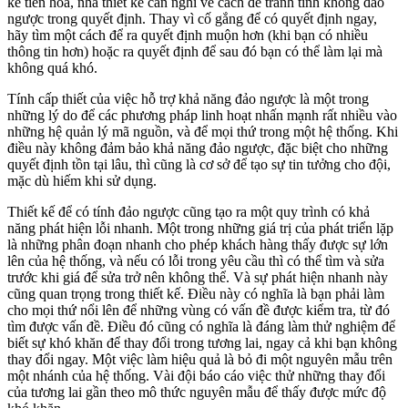
kế tiến hóa, nhà thiết kế cần nghĩ về cách để tránh tính không đảo
ngược trong quyết định. Thay vì cố gắng để có quyết định ngay,
hãy tìm một cách để ra quyết định muộn hơn (khi bạn có nhiều
thông tin hơn) hoặc ra quyết định để sau đó bạn có thể làm lại mà
không quá khó.
Tính cấp thiết của việc hỗ trợ khả năng đảo ngược là một trong
những lý do để các phương pháp linh hoạt nhấn mạnh rất nhiều vào
những hệ quản lý mã nguồn, và để mọi thứ trong một hệ thống. Khi
điều này không đảm bảo khả năng đảo ngược, đặc biệt cho những
quyết định tồn tại lâu, thì cũng là cơ sở để tạo sự tin tưởng cho đội,
mặc dù hiếm khi sử dụng.
Thiết kế để có tính đảo ngược cũng tạo ra một quy trình có khả
năng phát hiện lỗi nhanh. Một trong những giá trị của phát triển lặp
là những phân đoạn nhanh cho phép khách hàng thấy được sự lớn
lên của hệ thống, và nếu có lỗi trong yêu cầu thì có thể tìm và sửa
trước khi giá để sửa trở nên không thể. Và sự phát hiện nhanh này
cũng quan trọng trong thiết kế. Điều này có nghĩa là bạn phải làm
cho mọi thứ nổi lên để những vùng có vấn đề được kiểm tra, từ đó
tìm được vấn đề. Điều đó cũng có nghĩa là đáng làm thử nghiệm để
biết sự khó khăn để thay đổi trong tương lai, ngay cả khi bạn không
thay đổi ngay. Một việc làm hiệu quả là bỏ đi một nguyên mẫu trên
một nhánh của hệ thống. Vài đội báo cáo việc thử những thay đổi
của tương lai gần theo mô thức nguyên mẫu để thấy được mức độ