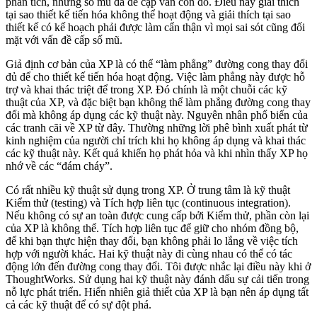
phân tích, nhưng số mũ đã đề cập vẫn còn đó. Điều này giải thích
tại sao thiết kế tiến hóa không thể hoạt động và giải thích tại sao
thiết kế có kế hoạch phải được làm cẩn thận vì mọi sai sót cũng đối
mặt với vấn đề cấp số mũ.
Giả định cơ bản của XP là có thể “làm phẳng” đường cong thay đổi
đủ để cho thiết kế tiến hóa hoạt động. Việc làm phẳng này được hỗ
trợ và khai thác triệt để trong XP. Đó chính là một chuỗi các kỹ
thuật của XP, và đặc biệt bạn không thể làm phẳng đường cong thay
đổi mà không áp dụng các kỹ thuật này. Nguyên nhân phổ biến của
các tranh cãi về XP từ đây. Thường những lời phê bình xuất phát từ
kinh nghiệm của người chỉ trích khi họ không áp dụng và khai thác
các kỹ thuật này. Kết quả khiến họ phát hỏa và khi nhìn thấy XP họ
nhớ về các “đám cháy”.
Có rất nhiều kỹ thuật sử dụng trong XP. Ở trung tâm là kỹ thuật
Kiểm thử (testing) và Tích hợp liên tục (continuous integration).
Nếu không có sự an toàn được cung cấp bởi Kiểm thử, phần còn lại
của XP là không thể. Tích hợp liên tục để giữ cho nhóm đồng bộ,
để khi bạn thực hiện thay đổi, bạn không phải lo lắng về việc tích
hợp với người khác. Hai kỹ thuật này đi cùng nhau có thể có tác
động lớn đến đường cong thay đổi. Tôi được nhắc lại điều này khi ở
ThoughtWorks. Sử dụng hai kỹ thuật này đánh dấu sự cải tiến trong
nỗ lực phát triển. Hiển nhiên giả thiết của XP là bạn nên áp dụng tất
cả các kỹ thuật để có sự đột phá.