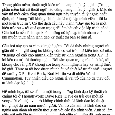
Trong phần mềm, thuật ngữ kiến trúc mang nhiều ý nghĩa. (Trong
phần mềm bất cứ thuật ngữ nào cũng mang nhiều ý nghĩa.). Mặc dù
vậy thì một cách tổng quan thuật ngữ này truyền tải ý nghĩa nhất
định, như trong “tôi không chỉ thuần là một lập trình viên – tôi là
một kiến trúc sư”. Có thể dịch câu này thành “Bây giờ tôi là một
kiến trúc sư – tôi quá quan trọng để làm bất cứ việc lập trình nào”.
Câu hỏi là nếu tách bạn khỏi những nỗ lực lập trình nhàm chán thì
khi muốn thực hành lãnh đạo kỹ thuật thì bạn sẽ làm gì.
Câu hỏi này tạo ra cảm xúc ghê gớm. Tôi đã thấy những người rất
giận dữ khi nghĩ rằng họ không còn có vai trò như kiến trúc sư nữa.
“Không có chỗ cho những kiến trúc sư kinh nghiệm trong XP” là
lời kêu ca mà tôi thường nghe. Bởi tầm quan trọng của thiết kế, tôi
không cho rằng XP không coi trọng kinh nghiệm hay kỹ năng thiết
kế giỏi. Thực ra tôi học được rất nhiều về thiết kế từ rất nhiều người
đề xướng XP – Kent Beck, Bod Martin và dĩ nhiên Ward
Cunninghan. Tuy nhiên điều đó nghĩa là vai trò của họ đã thay đổi
từ lãnh đạo kỹ thuật.
Để minh họa, tôi sẽ dẫn ra một trong những lãnh đạo kỹ thuật của
chúng tôi ở ThoughWork: Dave Rice. Dave đã trải qua một số
vòng-đời và nhận vai trò không chính thức là lãnh đạo kỹ thuật
trong một dự án năm mươi người. Vai trò của anh là lãnh đạo có
nghĩa anh dành rất nhiều thời gian với các lập trình viên. Anh sẽ làm
việc với một lập trình viên khi lập trình viên cần giúp đỡ, anh quan