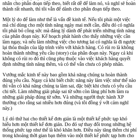
nhân cho phân đoạn tiếp theo, biết rất dễ để làm nó, và nghĩ sẽ hoàn
thành rất nhanh, thì tôi vẫn để dành cho phân đoạn tiếp theo.
Một lý do để làm như thế là vấn đề kinh tế. Nếu tôi phải một việc
mà chỉ dùng cho một tính năng ngày mai mới cần, điều đó có nghĩa
tôi phải bỏ công sức mà đáng lý dành để phát triển những tính năng
của phân đoạn này. Kế hoạch phát hành cho thấy những việc cần
làm ngay, và nếu làm những việc cho tương lai có nghĩa là đi ngược
lại thỏa thuận của lập trình viên với khách hàng. Có rủi ro là không
hoàn thành những yêu cầu (story) của phân đoạn này. Ngay cả khi
không có rủi ro đó thì cũng phụ thuộc vào việc khách hàng quyết
định những tính năng thêm, và có thể vẫn chưa có phép nhân.
Vướng mắc kinh tế này bao gồm khả năng chúng ta hoàn thành
đúng yêu cầu. Ngay cả khi biết chức năng này làm việc như thế nào
thì vẫn có khả năng chúng ta làm sai, đặc biệt khi chưa có yêu cầu
chi tiết. Làm những giải pháp sai từ sớm còn lãng phí hơn làm ra
những giải pháp đúng từ sớm. Và những người thực hành XP
thường cho rằng sai nhiều hơn đúng (và tôi đồng ý với cảm nghĩ
này.)
Lý dó thứ hai cho thiết kế đơn giản là một thiết kế phức tạp khó
hiểu hơn một thiết kế đơn giản. Do đó sự thay đổi trong những hệ
thống phức tạp như thế là khó khăn hơn. Điều này tăng thêm chi phí
trong khoảng thời gian bạn thêm vào một thiết kế phức tạp hơn cho