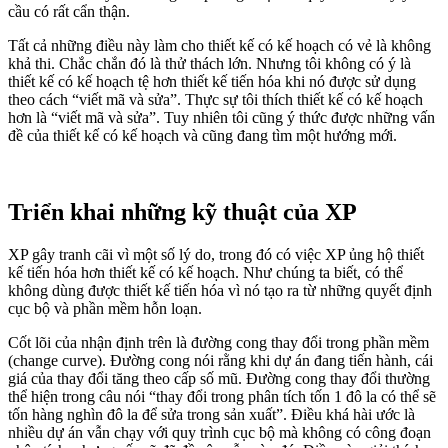
cầu có rất cẩn thận.
Tất cả những điều này làm cho thiết kế có kế hoạch có vẻ là không
khả thi. Chắc chắn đó là thử thách lớn. Nhưng tôi không có ý là
thiết kế có kế hoạch tệ hơn thiết kế tiến hóa khi nó được sử dụng
theo cách “viết mã và sửa”. Thực sự tôi thích thiết kế có kế hoạch
hơn là “viết mã và sửa”. Tuy nhiên tôi cũng ý thức được những vấn
đề của thiết kế có kế hoạch và cũng đang tìm một hướng mới.
Triển khai những kỹ thuật của XP
XP gây tranh cãi vì một số lý do, trong đó có việc XP ủng hộ thiết
kế tiến hóa hơn thiết kế có kế hoạch. Như chúng ta biết, có thể
không dùng được thiết kế tiến hóa vì nó tạo ra từ những quyết định
cục bộ và phần mềm hỗn loạn.
Cốt lõi của nhận định trên là đường cong thay đổi trong phần mềm
(change curve). Đường cong nói rằng khi dự án đang tiến hành, cái
giá của thay đổi tăng theo cấp số mũ. Đường cong thay đổi thường
thể hiện trong câu nói “thay đổi trong phân tích tốn 1 đô la có thể sẽ
tốn hàng nghìn đô la để sửa trong sản xuất”. Điều khá hài ước là
nhiều dự án vẫn chạy với quy trình cục bộ mà không có công đoạn