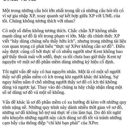
Một trong những câu hỏi lớn nhất trong tất cả những câu hỏi tôi có
vì sự gia nhập XP, xoay quanh sự kết hợp giữa XP với UML của
tôi. Chúng không tương thích với nhau?
Có một số điểm không tương thích. Chắc chắn XP không nhấn
mạnh rằng sơ đồ là tốt trong phạm vi lớn. Mặc dù chính thức XP
viết “hãy dùng chúng nếu thấy hữu ích”, nhưng trong những tài liệu
con quan trọng có phát biểu “thực sự XPer không cần sơ đồ”. Điều
này được củng cố bởi thực tế có nhiều người như Kent không bao
giờ thấy thoải mái với sơđồ, thực ra tôi chưa bao giờ thấy Kent tự
nguyện vẽ một sơ đồ phần mềm dùng những ký hiệu cố định.
Tôi nghĩ vấn đề này có hai nguyên nhân. Một là có một số người
thấy sơ đồ phần mềm có ích trong khi người khác thì không. Sự
nguy hiểm nằm ở chỗ những người thấy sơ đồ có ích thì không
dùng và ngược lại. Thay vào đó chúng ta hãy chấp nhận rằng một
số sẽ dùng sơ đồ và một số không.
Vấn đề khác là sơ đồ phần mềm có xu hướng đi kèm với những quy
trình nặng nề. Những quy trình này dành nhiều thời gian vẽ sơ đồ,
những sơ đồ không hỗ trợ mà thực tế còn làm hại. Do đó tôi nghĩ
nên khuyên những người này cách dùng sơ đồ tốt và tránh những
cạm bẫy của thông điệp “chỉ khi bạn phải” của XPer.