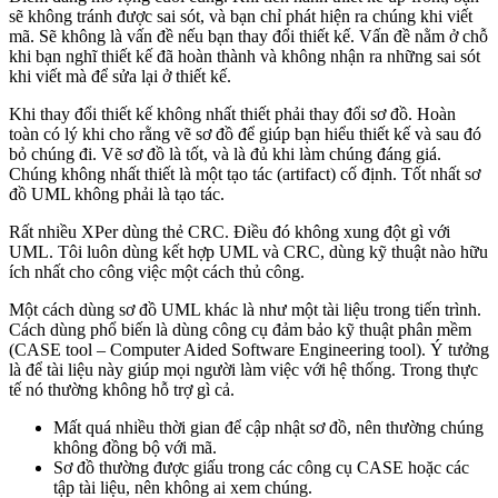
sẽ không tránh được sai sót, và bạn chỉ phát hiện ra chúng khi viết
mã. Sẽ không là vấn đề nếu bạn thay đổi thiết kế. Vấn đề nằm ở chỗ
khi bạn nghĩ thiết kế đã hoàn thành và không nhận ra những sai sót
khi viết mà để sửa lại ở thiết kế.
Khi thay đổi thiết kế không nhất thiết phải thay đổi sơ đồ. Hoàn
toàn có lý khi cho rằng vẽ sơ đồ để giúp bạn hiểu thiết kế và sau đó
bỏ chúng đi. Vẽ sơ đồ là tốt, và là đủ khi làm chúng đáng giá.
Chúng không nhất thiết là một tạo tác (artifact) cố định. Tốt nhất sơ
đồ UML không phải là tạo tác.
Rất nhiều XPer dùng thẻ CRC. Điều đó không xung đột gì với
UML. Tôi luôn dùng kết hợp UML và CRC, dùng kỹ thuật nào hữu
ích nhất cho công việc một cách thủ công.
Một cách dùng sơ đồ UML khác là như một tài liệu trong tiến trình.
Cách dùng phổ biến là dùng công cụ đảm bảo kỹ thuật phân mềm
(CASE tool – Computer Aided Software Engineering tool). Ý tưởng
là để tài liệu này giúp mọi người làm việc với hệ thống. Trong thực
tế nó thường không hỗ trợ gì cả.
Mất quá nhiều thời gian để cập nhật sơ đồ, nên thường chúng
không đồng bộ với mã.
Sơ đồ thường được giấu trong các công cụ CASE hoặc các
tập tài liệu, nên không ai xem chúng.