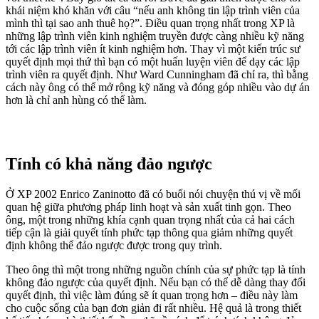
khái niệm khó khăn với câu “nếu anh không tin lập trình viên của
mình thì tại sao anh thuê họ?”. Điều quan trọng nhất trong XP là
những lập trình viên kinh nghiệm truyền được càng nhiều kỹ năng
tới các lập trình viên ít kinh nghiệm hơn. Thay vì một kiến trúc sư
quyết định mọi thứ thì bạn có một huấn luyện viên để dạy các lập
trình viên ra quyết định. Như Ward Cunningham đã chỉ ra, thì bằng
cách này ông có thể mở rộng kỹ năng và đóng góp nhiều vào dự án
hơn là chỉ anh hùng có thể làm.
Tính có khả năng đảo ngược
Ở XP 2002 Enrico Zaninotto đã có buổi nói chuyện thú vị về mối
quan hệ giữa phương pháp linh hoạt và sản xuất tinh gọn. Theo
ông, một trong những khía cạnh quan trọng nhất của cả hai cách
tiếp cận là giải quyết tính phức tạp thông qua giảm những quyết
định không thể đảo ngược được trong quy trình.
Theo ông thì một trong những nguồn chính của sự phức tạp là tính
không đảo ngược của quyết định. Nếu bạn có thể dễ dàng thay đổi
quyết định, thì việc làm đúng sẽ ít quan trọng hơn – điều này làm
cho cuộc sống của bạn đơn giản đi rất nhiều. Hệ quả là trong thiết