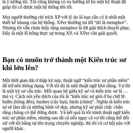
là ý tưởng tồi. Tôi cũng không có xu hướng từ bỏ một kỹ thuật đã
giúp tôi có được một hệ thống tên tốt.
Mọi người thường chỉ trích XP với lý do là bạn cần có ít nhất một
thiết kế khung của hệ thống. XPer thường trả lời “đó là metaphor”.
Nhưng tôi vẫn chưa thấy rằng metaphor là lời giải thích thuyết phục.
Đây là một lỗ hổng thực sự trong XP, và XPer cần giải quyết.
Bạn có muốn trở thành một Kiến trúc sư
khi lớn lên?
Một thời gian dài ở thập kỷ này, thuật ngữ “kiến trúc sư phần mềm”
đã trở nên thông dụng. Với tôi đó là một thuật ngữ khó dùng. Vợ tôi
là một kỹ sư cấu trúc. Mối quan hệ giữa kỹ sư và kiến trúc sư là …
thú vị. Cách nói yêu thích của tôi là “kiến trúc sư giỏi ở ba chữ B:
bulbs (bóng đèn), bushes (cây bụi), birds (chim)”. Nghĩa là kiến trúc
sư sẽ làm tất cả những hình vẽ đẹp, nhưng kỹ sư phải chắc chắn
rằng chúng có thể đứng được. Và kết quả là tôi tránh thuật ngữ kiến
trúc sư phần mềm, nhưng sau tất cả nếu ngay cả vợ tôi cũng thể đối
xử với tôi bằng sự tôn trọng chuyên nghiệp, thì tôi có cơ hội nào với
người khác.