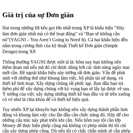
Giá trị của sự Đơn giản
Hai trong những lời kêu gọi lớn nhất trong XP là khẩu hiệu “Hãy
làm đơn giản nhất mà có thể hoạt động” và “Bạn sẽ không cần
nó”(YAGNI – You Aren’t Going to Need It). Cả hai khẩu hiệu đều
nằm trong cương lĩnh của kỹ thuật Thiết kế Đơn giản (Simple
Design) trong XP.
Thông thường YAGNI được môt tả là: hôm nay bạn không nên
thêm đoạn mã nếu mã đó chỉ được dùng bởi các tính năng ngày mai
mới cần. Bề ngoài khẩu hiệu này tưởng rất đơn giản. Vấn đề phát
sinh với những thứ như khung làm việc, bộ phận tái sử dụng, và
thiết kế linh hoạt. Xây dựng chúng rất phức tạp. Ban đầu bạn trả
thêm phí để xây dựng chúng với kỳ vọng bạn sẽ lấy lại được về sau.
Ý tưởng của việc xây dựng những thiết kế ban đầu và từ trên xuống
có vẻ như là chia khóa để có thiết kế hiệu quả.
Tuy nhiên XP lại khuyên bạn không nên xây dựng thành phần linh
động và khung làm việc cho lần đầu cần chức năng đó. Hãy để cho
những cấu trúc này phát triển khi cần. Nếu hôm nay tôi cần lớp
Money để thực hiện phép cộng mà không có phép nhân thì tôi chỉ
cần xây dựng phép cộng. Dù nếu tôi có chắc chắn mình sẽ cần phép