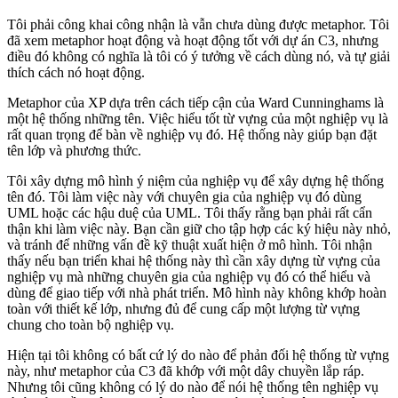
Tôi phải công khai công nhận là vẫn chưa dùng được metaphor. Tôi
đã xem metaphor hoạt động và hoạt động tốt với dự án C3, nhưng
điều đó không có nghĩa là tôi có ý tưởng về cách dùng nó, và tự giải
thích cách nó hoạt động.
Metaphor của XP dựa trên cách tiếp cận của Ward Cunninghams là
một hệ thống những tên. Việc hiểu tốt từ vựng của một nghiệp vụ là
rất quan trọng để bàn về nghiệp vụ đó. Hệ thống này giúp bạn đặt
tên lớp và phương thức.
Tôi xây dựng mô hình ý niệm của nghiệp vụ để xây dựng hệ thống
tên đó. Tôi làm việc này với chuyên gia của nghiệp vụ đó dùng
UML hoặc các hậu duệ của UML. Tôi thấy rằng bạn phải rất cẩn
thận khi làm việc này. Bạn cần giữ cho tập hợp các ký hiệu này nhỏ,
và tránh để những vấn đề kỹ thuật xuất hiện ở mô hình. Tôi nhận
thấy nếu bạn triển khai hệ thống này thì cần xây dựng từ vựng của
nghiệp vụ mà những chuyên gia của nghiệp vụ đó có thể hiểu và
dùng để giao tiếp với nhà phát triển. Mô hình này không khớp hoàn
toàn với thiết kế lớp, nhưng đủ để cung cấp một lượng từ vựng
chung cho toàn bộ nghiệp vụ.
Hiện tại tôi không có bất cứ lý do nào để phản đối hệ thống từ vựng
này, như metaphor của C3 đã khớp với một dây chuyền lắp ráp.
Nhưng tôi cũng không có lý do nào để nói hệ thống tên nghiệp vụ