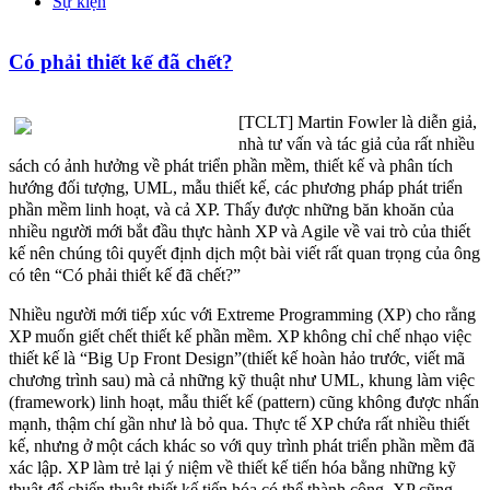
Sự kiện
Có phải thiết kế đã chết?
[TCLT] Martin Fowler là diễn giả,
nhà tư vấn và tác giả của rất nhiều
sách có ảnh hưởng về phát triển phần mềm, thiết kế và phân tích
hướng đối tượng, UML, mẫu thiết kế, các phương pháp phát triển
phần mềm linh hoạt, và cả XP. Thấy được những băn khoăn của
nhiều người mới bắt đầu thực hành XP và Agile về vai trò của thiết
kế nên chúng tôi quyết định dịch một bài viết rất quan trọng của ông
có tên “Có phải thiết kế đã chết?”
Nhiều người mới tiếp xúc với Extreme Programming (XP) cho rằng
XP muốn giết chết thiết kế phần mềm. XP không chỉ chế nhạo việc
thiết kế là “Big Up Front Design”(thiết kế hoàn hảo trước, viết mã
chương trình sau) mà cả những kỹ thuật như UML, khung làm việc
(framework) linh hoạt, mẫu thiết kế (pattern) cũng không được nhấn
mạnh, thậm chí gần như là bỏ qua. Thực tế XP chứa rất nhiều thiết
kế, nhưng ở một cách khác so với quy trình phát triển phần mềm đã
xác lập. XP làm trẻ lại ý niệm về thiết kế tiến hóa bằng những kỹ
thuật để chiến thuật thiết kế tiến hóa có thể thành công. XP cũng