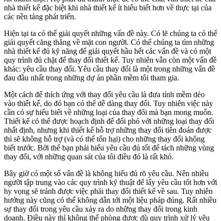
nhà thiết kế đặc biệt khi nhà thiết kế ít hiểu biết hơn về thực tại của
các nền tảng phát triển.
Hiện tại ta có thể giải quyết những vấn đề này. Có lẽ chúng ta có thể
giải quyết căng thẳng về mặt con người. Có thể chúng ta tìm những
nhà thiết kế đủ kỹ năng để giải quyết hầu hết các vấn đề và có một
quy trình đủ chặt để thay đổi thiết kế. Tuy nhiên vẫn còn một vấn đề
khác: yêu cầu thay đổi. Yêu cầu thay đổi là một trong những vấn đề
đau đầu nhất trong những dự án phần mềm tôi tham gia.
Một cách để thích ứng với thay đổi yêu cầu là đưa tính mềm dẻo
vào thiết kế, do đó bạn có thể dễ dàng thay đổi. Tuy nhiên việc này
cần có sự hiểu biết về những loại của thay đổi mà bạn mong muốn.
Thiết kế có thể được hoạch định để đối phó với những loại thay đổi
nhất định, nhưng khi thiết kế hỗ trợ những thay đổi tiên đoán được
thì sẽ không hỗ trợ (và có thể tổn hại) cho những thay đổi không
biết trước. Bởi thế bạn phải hiểu yêu cầu đủ tốt để tách những vùng
thay đổi, với những quan sát của tôi điều đó là rất khó.
Bây giờ có một số vấn đề là không hiểu đủ rõ yêu cầu. Nên nhiều
người tập trung vào các quy trình kỹ thuật để lấy yêu cầu tốt hơn với
hy vọng sẽ tránh được việc phải thay đổi thiết kế về sau. Tuy nhiên
hướng này cũng có thể không dẫn tới một liệu pháp đúng. Rất nhiều
sự thay đổi trong yêu cầu xảy ra do những thay đổi trong kinh
doanh. Điều này thì không thể phòng được dù quy trình xử lý yêu