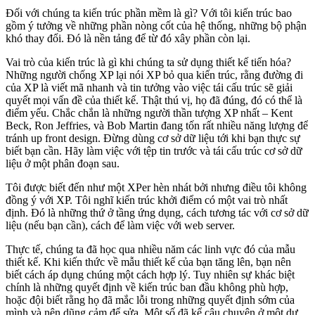
Đối với chúng ta kiến trúc phần mềm là gì? Với tôi kiến trúc bao
gồm ý tưởng về những phần nòng cốt của hệ thống, những bộ phận
khó thay đổi. Đó là nền tảng để từ đó xây phần còn lại.
Vai trò của kiến trúc là gì khi chúng ta sử dụng thiết kế tiến hóa?
Những người chống XP lại nói XP bỏ qua kiến trúc, rằng đường đi
của XP là viết mã nhanh và tin tưởng vào việc tái cấu trúc sẽ giải
quyết mọi vấn đề của thiết kế. Thật thú vị, họ đã đúng, đó có thể là
điểm yếu. Chắc chắn là những người thần tượng XP nhất – Kent
Beck, Ron Jeffries, và Bob Martin đang tốn rất nhiều năng lượng để
tránh up front design. Đừng dùng cơ sở dữ liệu tới khi bạn thực sự
biết bạn cần. Hãy làm việc với tệp tin trước và tái cấu trúc cơ sở dữ
liệu ở một phân đoạn sau.
Tôi được biết đến như một XPer hèn nhát bởi nhưng điều tôi không
đồng ý với XP. Tôi nghĩ kiến trúc khởi điểm có một vai trò nhất
định. Đó là những thứ ở tầng ứng dụng, cách tương tác với cơ sở dữ
liệu (nếu bạn cần), cách để làm việc với web server.
Thực tế, chúng ta đã học qua nhiều năm các linh vực đó của mẫu
thiết kế. Khi kiến thức về mẫu thiết kế của bạn tăng lên, bạn nên
biết cách áp dụng chúng một cách hợp lý. Tuy nhiên sự khác biệt
chính là những quyết định về kiến trúc ban đầu không phù hợp,
hoặc đội biết rằng họ đã mắc lỗi trong những quyết định sớm của
mình và nên dũng cảm để sửa. Một số đã kể câu chuyện ở một dự