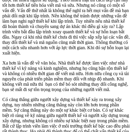
tốt hơn thiết kế tiến hóa viết mã và sửa. Nhưng nó cũng có một số
vấn đề. Vấn đề thứ nhất là không thể nghĩ ra hết mọi vấn đề mà bạn
phải đối mặt khi lập trình. Nên không thể tránh được những vấn đề
làm bạn nghi ngờ thiết kế khi lập trình. Tuy nhiên nếu nhà thiết kế
đã hoàn thành và chuyển sang dự án khác thì điều gì xảy ra? Lập
trình viên bắt đầu lập trình xoay quanh thiết kế và sự hỗn loạn bắt
đầu. Ngay cả khi nhà thiết kế chưa đi thì việc sắp xếp lại các vấn đề,
thay đổi thiết kế và mã nguồn cũng mất thời gian. Thông thường có
một cách sửa nhanh hơn với áp lực thời gian. Khi đó sự hỗn loạn lại
xuất hiện.
Xa hơn là vấn đề về văn hóa. Nhà thiết kế được làm việc như nhà
thiết kế vì kỹ năng và kinh nghiệm, nhưng họ cũng bận rộn thiết kế
và không có nhiều thời gian để viết mã nữa. Hơn nữa công cụ và tài
nguyên của phát triển phần mềm thay đổi với nhịp độ nhanh. Khi
không viết mã nữa thì bạn có thể bỏ sót những thay đổi công nghệ,
bạn sẽ mất đi sự tôn trọng trọng của những người viết mã.
Có căng thẳng giữa người xây dựng và thiết kế xảy ra trong xây
dựng, tuy nhiên những căng thẳng này còn lớn hơn trong phần
mềm. Sự căng thẳng này do một sự khác biệt cơ bản. Có sự khác
biệt rõ ràng về kỹ năng giữa người thiết kế và người xây dựng trong
xây dựng, nhưng không có nhiều sự khác biệt nay trong phần mềm.
Bất cứ lập trình viên làm việc ở môi trường thiết kế bậc cao đều phải
rất thành thục. Họ phải đủ thành thục để có thể chất vấn thiết kế của