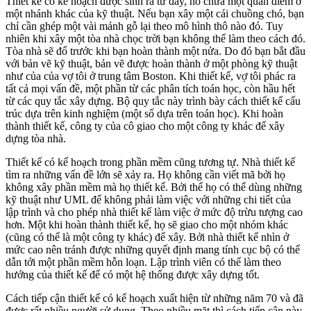
Thiết kế có kế hoạch được sinh ra từ đây, nó chứa một quan điểm ở
một nhánh khác của kỹ thuật. Nếu bạn xây một cái chuồng chó, bạn
chỉ cần ghép một vài mảnh gỗ lại theo mô hình thô nào đó. Tuy
nhiên khi xây một tòa nhà chọc trời bạn không thể làm theo cách đó.
Tòa nhà sẽ đổ trước khi bạn hoàn thành một nửa. Do đó bạn bắt đầu
với bản vẽ kỹ thuật, bản vẽ được hoàn thành ở một phòng kỹ thuật
như của của vợ tôi ở trung tâm Boston. Khi thiết kế, vợ tôi phác ra
tất cả mọi vấn đề, một phần từ các phân tích toán học, còn hầu hết
từ các quy tắc xây dựng. Bộ quy tắc này trình bày cách thiết kế cấu
trúc dựa trên kinh nghiệm (một số dựa trên toán học). Khi hoàn
thành thiết kế, công ty của cô giao cho một công ty khác để xây
dựng tòa nhà.
Thiết kế có kế hoạch trong phần mềm cũng tương tự. Nhà thiết kế
tìm ra những vấn đề lớn sẽ xảy ra. Họ không cần viết mã bởi họ
không xây phần mềm mà họ thiết kế. Bởi thế họ có thể dùng những
kỹ thuật như UML để không phải làm việc với những chi tiết của
lập trình và cho phép nhà thiết kế làm việc ở mức độ trừu tượng cao
hơn. Một khi hoàn thành thiết kế, họ sẽ giao cho một nhóm khác
(cũng có thể là một công ty khác) để xây. Bởi nhà thiết kế nhìn ở
mức cao nên tránh được những quyết định mang tính cục bộ có thể
dẫn tới một phần mềm hỗn loạn. Lập trình viên có thể làm theo
hướng của thiết kế để có một hệ thống được xây dựng tốt.
Cách tiếp cận thiết kế có kế hoạch xuất hiện từ những năm 70 và đã
được rất nhiều người sử dụng. Theo nhiều mặt thì cách tiếp cận này