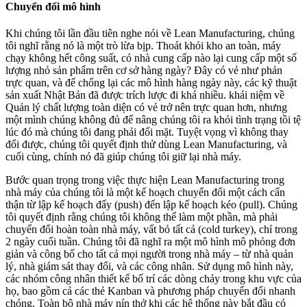
Chuyển đổi mô hình
Khi chúng tôi lần đầu tiên nghe nói về Lean Manufacturing, chúng
tôi nghĩ rằng nó là một trò lừa bịp. Thoát khỏi kho an toàn, máy
chạy không hết công suất, có nhà cung cấp nào lại cung cấp một số
lượng nhỏ sản phẩm trên cơ sở hàng ngày? Đây có vẻ như phản
trực quan, và để chống lại các mô hình hàng ngày này, các kỹ thuật
sản xuất Nhật Bản đã được trích lược đi khá nhiều. khái niệm về
Quản lý chất lượng toàn diện có vẻ trở nên trực quan hơn, nhưng
một mình chúng không đủ để nâng chúng tôi ra khỏi tình trạng tồi tệ
lúc đó mà chúng tôi đang phải đối mặt. Tuyệt vọng vì không thay
đổi được, chúng tôi quyết định thử dùng Lean Manufacturing, và
cuối cùng, chính nó đã giúp chúng tôi giữ lại nhà máy.
Bước quan trọng trong việc thực hiện Lean Manufacturing trong
nhà máy của chúng tôi là một kế hoạch chuyển đổi một cách cẩn
thận từ lập kế hoạch đẩy (push) đến lập kế hoạch kéo (pull). Chúng
tôi quyết định rằng chúng tôi không thể làm một phần, mà phải
chuyển đổi hoàn toàn nhà máy, vất bỏ tất cả (cold turkey), chỉ trong
2 ngày cuối tuần. Chúng tôi đã nghĩ ra một mô hình mô phỏng đơn
giản và công bố cho tất cả mọi người trong nhà máy – từ nhà quản
lý, nhà giám sát thay đổi, và các công nhân. Sử dụng mô hình này,
các nhóm công nhân thiết kế bố trí các dòng chảy trong khu vực của
họ, bao gồm cả các thẻ Kanban và phương pháp chuyển đổi nhanh
chóng. Toàn bộ nhà máy nín thở khi các hệ thống này bắt đầu có