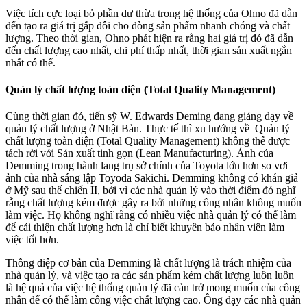
Việc tích cực loại bỏ phần dư thừa trong hệ thống của Ohno đã dẫn
đến tạo ra giá trị gấp đôi cho dòng sản phẩm nhanh chóng và chất
lượng. Theo thời gian, Ohno phát hiện ra rằng hai giá trị đó đã dẫn
đến chất lượng cao nhất, chi phí thấp nhất, thời gian sản xuất ngắn
nhất có thể.
Quản lý chất lượng toàn diện (Total Quality Management)
Cùng thời gian đó, tiến sỹ W. Edwards Deming đang giảng dạy về
quản lý chất lượng ở Nhật Bản. Thực tế thì xu hướng về Quản lý
chất lượng toàn diện (Total Quality Management) không thể được
tách rời với Sản xuất tinh gọn (Lean Manufacturing). Ảnh của
Demming trong hành lang trụ sở chính của Toyota lớn hơn so vơi
ảnh của nhà sáng lập Toyoda Sakichi. Demming không có khán giả
ở Mỹ sau thế chiến II, bởi vì các nhà quản lý vào thời điểm đó nghĩ
rằng chất lượng kém được gây ra bởi những công nhân không muốn
làm việc. Họ không nghĩ rằng có nhiều việc nhà quản lý có thể làm
để cải thiện chất lượng hơn là chỉ biết khuyên bảo nhân viên làm
việc tốt hơn.
Thông điệp cơ bản của Demming là chất lượng là trách nhiệm của
nhà quản lý, và việc tạo ra các sản phẩm kém chất lượng luôn luôn
là hệ quả của việc hệ thống quản lý đã cản trở mong muốn của công
nhân để có thể làm công việc chất lượng cao. Ông dạy các nhà quản