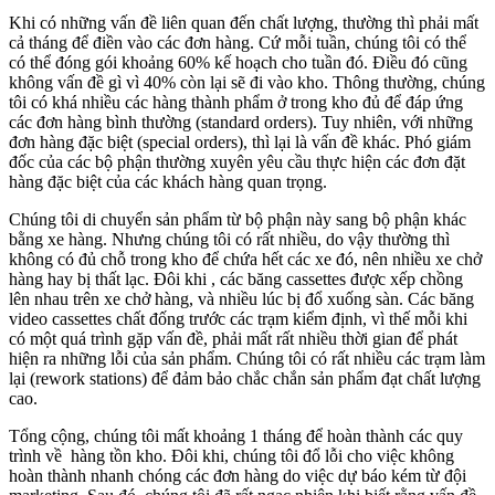
Khi có những vấn đề liên quan đến chất lượng, thường thì phải mất
cả tháng để điền vào các đơn hàng. Cứ mỗi tuần, chúng tôi có thể
có thể đóng gói khoảng 60% kế hoạch cho tuần đó. Điều đó cũng
không vấn đề gì vì 40% còn lại sẽ đi vào kho. Thông thường, chúng
tôi có khá nhiều các hàng thành phẩm ở trong kho đủ để đáp ứng
các đơn hàng bình thường (standard orders). Tuy nhiên, với những
đơn hàng đặc biệt (special orders), thì lại là vấn đề khác. Phó giám
đốc của các bộ phận thường xuyên yêu cầu thực hiện các đơn đặt
hàng đặc biệt của các khách hàng quan trọng.
Chúng tôi di chuyển sản phẩm từ bộ phận này sang bộ phận khác
bằng xe hàng. Nhưng chúng tôi có rất nhiều, do vậy thường thì
không có đủ chỗ trong kho để chứa hết các xe đó, nên nhiều xe chở
hàng hay bị thất lạc. Đôi khi , các băng cassettes được xếp chồng
lên nhau trên xe chở hàng, và nhiều lúc bị đổ xuống sàn. Các băng
video cassettes chất đống trước các trạm kiểm định, vì thế mỗi khi
có một quá trình gặp vấn đề, phải mất rất nhiều thời gian để phát
hiện ra những lỗi của sản phẩm. Chúng tôi có rất nhiều các trạm làm
lại (rework stations) để đảm bảo chắc chắn sản phẩm đạt chất lượng
cao.
Tổng cộng, chúng tôi mất khoảng 1 tháng để hoàn thành các quy
trình về hàng tồn kho. Đôi khi, chúng tôi đổ lỗi cho việc không
hoàn thành nhanh chóng các đơn hàng do việc dự báo kém từ đội