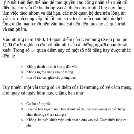
lý Nhật Bản làm thế nào để trao quyền cho công nhân sản xuất để
điều tra các vấn đề hệ thống và cải thiện quy trình. Ông dạy rằng
làm việc theo nhóm và dài hạn, các mối quan hệ dựa trên lòng tin
với các nhà cung cấp thì tốt hơn so với các mối quan hệ thù địch.
Ông nhấn mạnh một nền văn hóa cải tiến liên tục cho cả quá trình
và sản phẩm.
Vào những năm 1980, 14 quan điểm của Demming (Xem phụ lục
1) đã được nghiên cứu bởi hầu như tất cả những người quản lý sản
xuất. Trong số 14 quan điểm này có một số nổi tiếng hay được nhắc
đến là:
Không thanh tra chất lượng đầu vào.
Không ngừng nâng cao hệ thống.
Phá vỡ rào cản giữa các phòng ban
Tuy nhiên, một vài trong số 14 điểm của Demming có vẻ cách mạng
cho ngay cả ngày hôm nay, chẳng hạn như:
Gạt bỏ nỗi sợ hãi
Loại bỏ hạn ngạch, mục tiêu doanh số (Numerical Goals) và xếp hạng
khen thưởng (Merit ratings).
Không khuyến khích việc kinh doanh dựa vào giá. Giảm thiểu tổng chi
phí.