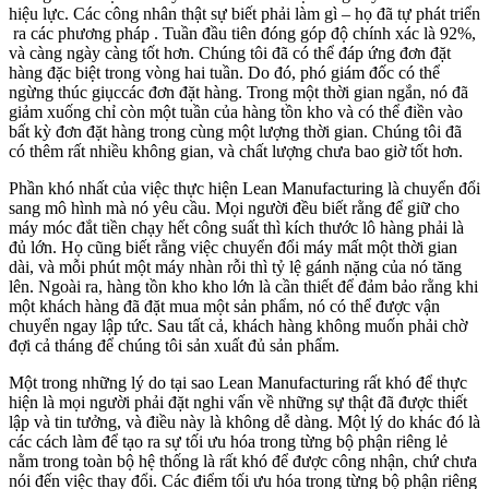
hiệu lực. Các công nhân thật sự biết phải làm gì – họ đã tự phát triển
ra các phương pháp . Tuần đầu tiên đóng góp độ chính xác là 92%,
và càng ngày càng tốt hơn. Chúng tôi đã có thể đáp ứng đơn đặt
hàng đặc biệt trong vòng hai tuần. Do đó, phó giám đốc có thể
ngừng thúc giụccác đơn đặt hàng. Trong một thời gian ngắn, nó đã
giảm xuống chỉ còn một tuần của hàng tồn kho và có thể điền vào
bất kỳ đơn đặt hàng trong cùng một lượng thời gian. Chúng tôi đã
có thêm rất nhiều không gian, và chất lượng chưa bao giờ tốt hơn.
Phần khó nhất của việc thực hiện Lean Manufacturing là chuyển đổi
sang mô hình mà nó yêu cầu. Mọi người đều biết rằng để giữ cho
máy móc đắt tiền chạy hết công suất thì kích thước lô hàng phải là
đủ lớn. Họ cũng biết rằng việc chuyển đổi máy mất một thời gian
dài, và mỗi phút một máy nhàn rỗi thì tỷ lệ gánh nặng của nó tăng
lên. Ngoài ra, hàng tồn kho kho lớn là cần thiết để đảm bảo rằng khi
một khách hàng đã đặt mua một sản phẩm, nó có thể được vận
chuyển ngay lập tức. Sau tất cả, khách hàng không muốn phải chờ
đợi cả tháng để chúng tôi sản xuất đủ sản phẩm.
Một trong những lý do tại sao Lean Manufacturing rất khó để thực
hiện là mọi người phải đặt nghi vấn về những sự thật đã được thiết
lập và tin tưởng, và điều này là không dễ dàng. Một lý do khác đó là
các cách làm để tạo ra sự tối ưu hóa trong từng bộ phận riêng lẻ
nằm trong toàn bộ hệ thống là rất khó để được công nhận, chứ chưa
nói đến việc thay đổi. Các điểm tối ưu hóa trong từng bộ phận riêng