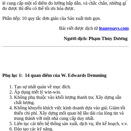
lẻ cung cấp một số điểm đo lường hấp dẫn, và chắc chắn, những gì
đo được thì đều có thể tối ưu hóa được.
Phần tiếp: 10 quy tắc đơn giản của Sản xuất tinh gọn.
Bài viết được dịch từ
leanessays.com
Người dịch: Phạm Thùy Dương
Phụ lục 1: 14 quan điểm của W. Edwards Demming
Tạo sự nhất quán về mục đích.
Áp dụng triết lý win-win.
Không phụ thuộc vào khối lượng thanh tra; Xây dựng sẵn
chất lượng.
Không khuyến khích việc kinh doanh dựa vào giá; Giảm tối
thiểu chi phí. Xây dựng mối quan hệ lâu dài của lòng tin và
trung thành với một nhà cung cấp duy nhất.
Liên tục cải tiến hệ thống sản xuất, dịch vụ, lên kế hoạch, v.v.
Đào tạo các kỹ năng.