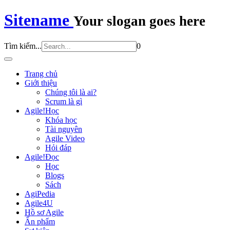
Sitename
Your slogan goes here
Tìm kiếm...
0
Trang chủ
Giới thiệu
Chúng tôi là ai?
Scrum là gì
Agile!Học
Khóa học
Tài nguyên
Agile Video
Hỏi đáp
Agile!Đọc
Học
Blogs
Sách
AgiPedia
Agile4U
Hồ sơ Agile
Ấn phẩm