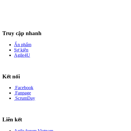
Truy cập nhanh
Ấn phẩm
Sự kiện
Agile4U
Kết nối
Facebook
Fanpage
ScrumDay
Liên kết
Agile forum Vietnam