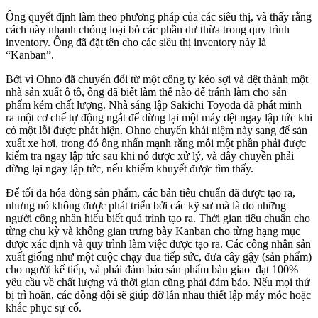
Ông quyết định làm theo phương pháp của các siêu thị, và thấy rằng
cách này nhanh chóng loại bỏ các phần dư thừa trong quy trình
inventory. Ông đã đặt tên cho các siêu thị inventory này là
“Kanban”.
Bởi vì Ohno đã chuyển đổi từ một công ty kéo sợi và dệt thành một
nhà sản xuất ô tô, ông đã biết làm thế nào để tránh làm cho sản
phẩm kém chất lượng. Nhà sáng lập Sakichi Toyoda đã phát minh
ra một cơ chế tự động ngắt để dừng lại một máy dệt ngay lập tức khi
có một lỗi được phát hiện. Ohno chuyển khái niệm này sang để sản
xuất xe hơi, trong đó ông nhấn mạnh rằng mỗi một phần phải được
kiểm tra ngay lập tức sau khi nó được xử lý, và dây chuyền phải
dừng lại ngay lập tức, nếu khiếm khuyết được tìm thấy.
Để tối đa hóa dòng sản phẩm, các bản tiêu chuẩn đã được tạo ra,
nhưng nó không được phát triển bởi các kỹ sư mà là do những
người công nhân hiểu biết quá trình tạo ra. Thời gian tiêu chuẩn cho
từng chu kỳ và không gian trưng bày Kanban cho từng hạng mục
được xác định và quy trình làm việc được tạo ra. Các công nhân sản
xuất giống như một cuộc chạy đua tiếp sức, đưa cây gậy (sản phẩm)
cho người kế tiếp, và phải đảm bảo sản phẩm bàn giao đạt 100%
yêu cầu về chất lượng và thời gian cũng phải đảm bảo. Nếu mọi thứ
bị trì hoãn, các đồng đội sẽ giúp đỡ lẫn nhau thiết lập máy móc hoặc
khắc phục sự cố.