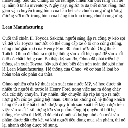
marketing. Sau đó, chúng tôi đã rất ngạc nhiên khi biết rằng vấn đề
lại nằm ở khâu inventory. Ngày nay, người ta đã biết được rằng, thời
gian vận chuyển trung bình của hầu hết các chuỗi cung ứng tương
đương với mức trung bình của hàng tồn kho trong chuỗi cung ứng.
Lean Manufacturing
Cuối thế chiến II, Toyoda Sakichi, người sáng lập ra công ty kéo sợi
và dệt vải Toyota mơ ước có thể cung cấp xe ô tô cho công chúng,
cũng như giấc mơ của Henry Ford 30 năm trước đó. Ông thuê
Taiichi Ohno để đưa ra một hệ thống sản xuất hiệu quả để sản xuất
ô tô có chất lượng cao. Ba thập kỷ sau đó, Ohno đã phát triển hệ
thống sản xuất Toyota, bây giờ được biết đến trên toàn thế giới như
là Lean Manufacturing. Hệ thống của Ohno, về cơ bản là loại bỏ
hoàn toàn các phần dư thừa.
Ohno nghiên cứu kỹ thuật sản xuất của nước Mỹ, và học được rất
nhiều từ người đi trước là Henry Ford trong việc tạo ra dòng chảy
của các dây chuyền. Tuy nhiên, dây chuyền lắp ráp lại tạo ra một
lượng lớn các xe giống hệt nhau. Ohno lại không có hệ thống khách
hàng để có thể bắt chước được quy trình sản xuất tiết kiệm dựa trên
việc sản xuất 1 số lượng lớn sản phẩm. Ông bị quyến rũ bởi hệ
thống các siêu thị Mỹ, ở đó chỉ có một số lượng nhỏ của mỗi sản
phẩm được đặt trên kệ, và khi người tiêu dùng mua sản phẩm, thì nó
lại nhanh chóng được bổ sung.