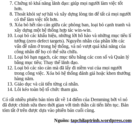
Chứng tỏ khả năng lãnh đạo: giúp mọi người làm việc tốt
hơn.
Thoát khỏi sự sợ hãi và xây dựng lòng tin để tất cả mọi người
có thể làm việc tốt hơn.
Xóa bỏ hết rào cản giữa các phòng ban, loại bỏ cạnh tranh và
xây dựng một hệ thống hợp tác win-win.
Loại bỏ các khẩu hiệu, những lời hô hào và những mục tiêu lí
tưởng (zero defect targets). Nguyên nhân của phần lớn các
vấn đề nằm ở trong hệ thống, và nó vượt quá khả năng của
công nhân để họ có thể sửa chữa.
Loại bỏ hạn ngạch, các mục tiêu bằng các con số và Quản lý
bằng mục tiêu; Thay thế lãnh đạo.
Loại bỏ các rào cản mà đã lấy đi niềm vui của mọi người
trong công việc. Xóa bỏ hệ thống đánh giá hoặc khen thưởng
hàng năm.
Giáo dục và cải tiến từng cá nhân.
Lôi kéo toàn bộ tổ chức tham gia.
Có rất nhiều phiên bản tóm tắt về 14 điểm của Demming bởi vì nó
đã được chỉnh sửa theo thời gian với tinh thần cải tiến liên tục. Bản
tóm tắt ở trên được dựa vào phiên bản cuối cùng.
Nguồn:
tapchilaptrinh.wordpress.com