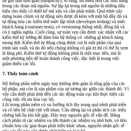
để giữ tính đơn giản (simplicity), rõ ràng, tối thiểu hóa các tính năng
trong các đoạn mã nguồn. Sự lặp lại trong mã nguồn là những dấu
hiệu cho thấy có thiết kế mã xấu và cần phải tránh. Quá trình xây
dựng hoàn chỉnh và tự động nên được đi kèm với một bộ đầy đủ và
tự động hóa các kiểm thử mức lập trình (developer testing) và mức
khách hàng (customer tests), có versioning thống nhất, đồng bộ và
có ý nghĩa nghĩa. Cuối cùng, sự toàn vẹn cần được xác nhận với các
kiểm thử kỹ lưỡng để đảm bảo hệ thống có những gì khách hàng
mong đợi. Kiểm thử tự động cũng được coi là một phần của quá
trình sản xuất, và do đó nếu chúng không có giá trị thì có thể bị xem
là lãng phí. Kiểm thử tự động không phải là một mục tiêu, mà là
một phương tiện để hoàn thành công việc, đặc biệt là trong việc
giảm thiểu các lỗi.
7. Thấy toàn cảnh
Hệ thống phần mềm ngày nay không đơn giản là tổng gộp của các
bộ phận, mà còn là sản phẩm của sự tương tác giữa các thành đó. Vì
vậy cần thiết phải tính đến các tác động toàn cục khi thực hiện các
công việc tối ưu hóa cục bộ.
Lỗi trong phần mềm có xu hướng tích lũy trong quá trình phát triển
và có liên hệ chặt chẽ với nhau. Cần dừng lại và phân tích các triệu
chứng bất ổn khi bắt gặp. Hãy truy nguyên gốc rễ vấn đề. Bằng
cách phân rã các nhiệm vụ lớn thành các nhiệm vụ nhỏ hơn, và tiêu
chuẩn hóa các giai đoạn phát triển khác nhau, nguyên nhân gốc rễ
của các lỗi này cần được phát hiện và loại bỏ.