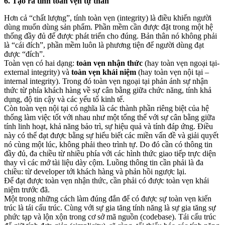
6. Tạo ra tính toàn vẹn tự thân
Hơn cả “chất lượng”, tính toàn vẹn (integrity) là điều khiến người
dùng muốn dùng sản phẩm. Phần mềm cần được đặt trong một hệ
thống đầy đủ để được phát triển cho đúng. Bản thân nó không phải
là “cái đích”, phần mềm luôn là phương tiện để người dùng đạt
được “đích”.
Toàn vẹn có hai dạng:
toàn vẹn nhận thức
(hay toàn vẹn ngoại tại-
external integrity) và
toàn vẹn khái niệm
(hay toàn vẹn nội tại –
internal integrity). Trong đó toàn vẹn ngoại tại phản ánh sự nhận
thức từ phía khách hàng về sự cân bằng giữa chức năng, tính khả
dụng, độ tin cậy và các yếu tố kinh tế.
Còn toàn vẹn nội tại có nghĩa là các thành phần riêng biệt của hệ
thống làm việc tốt với nhau như một tổng thể với sự cân bằng giữa
tính linh hoạt, khả năng bảo trì, sự hiệu quả và tính đáp ứng. Điều
này có thể đạt được bằng sự hiểu biết các miền vấn đề và giải quyết
nó cùng một lúc, không phải theo trình tự. Do đó cần có thông tin
đầy đủ, đa chiều từ nhiều phía với các hình thức giao tiếp trực diện
thay vì các mớ tài liệu dày cộm. Luồng thông tin cần phải là đa
chiều: từ developer tới khách hàng và phản hồi ngược lại.
Để đạt được toàn vẹn nhận thức, cần phải có được toàn vẹn khái
niệm trước đã.
Một trong những cách làm đúng đắn để có được sự toàn vẹn kiến ​​
trúc là tái cấu trúc. Cùng với sự gia tăng tính năng là sự gia tăng sự
phức tạp và lộn xộn trong cơ sở mã nguồn (codebase). Tái cấu trúc