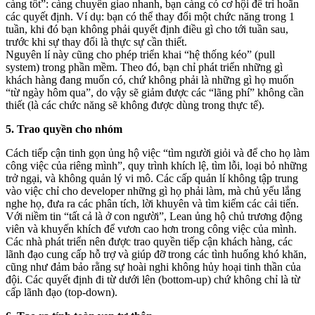
càng tốt”: càng chuyển giao nhanh, bạn càng có cơ hội để trì hoãn
các quyết định. Ví dụ: bạn có thể thay đổi một chức năng trong 1
tuần, khi đó bạn không phải quyết định điều gì cho tới tuần sau,
trước khi sự thay đổi là thực sự cần thiết.
Nguyên lí này cũng cho phép triển khai “hệ thống kéo” (pull
system) trong phần mềm. Theo đó, bạn chỉ phát triển những gì
khách hàng đang muốn có, chứ không phải là những gì họ muốn
“từ ngày hôm qua”, do vậy sẽ giảm được các “lãng phí” không cần
thiết (là các chức năng sẽ không được dùng trong thực tế).
5. Trao quyền cho nhóm
Cách tiếp cận tinh gọn ủng hộ việc “tìm người giỏi và để cho họ làm
công việc của riêng mình”, quy trình khích lệ, tìm lỗi, loại bỏ những
trở ngại, và không quản lý vi mô. Các cấp quản lí không tập trung
vào việc chỉ cho developer những gì họ phải làm, mà chủ yếu lắng
nghe họ, đưa ra các phân tích, lời khuyên và tìm kiếm các cải tiến.
Với niềm tin “tất cả là ở con người”, Lean ủng hộ chủ trương động
viên và khuyến khích để vươn cao hơn trong công việc của mình.
Các nhà phát triển nên được trao quyền tiếp cận khách hàng, các
lãnh đạo cung cấp hỗ trợ và giúp đỡ trong các tình huống khó khăn,
cũng như đảm bảo rằng sự hoài nghi không hủy hoại tinh thần của
đội. Các quyết định đi từ dưới lên (bottom-up) chứ không chỉ là từ
cấp lãnh đạo (top-down).