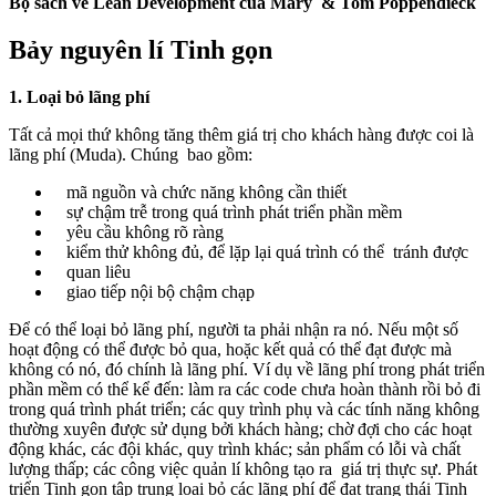
Bộ sách về Lean Development của Mary & Tom Poppendieck
Bảy nguyên lí Tinh gọn
1. Loại bỏ lãng phí
Tất cả mọi thứ không tăng thêm giá trị cho khách hàng được coi là
lãng phí (Muda). Chúng bao gồm:
mã nguồn và chức năng không cần thiết
sự chậm trễ trong quá trình phát triển phần mềm
yêu cầu không rõ ràng
kiểm thử không đủ, để lặp lại quá trình có thể tránh được
quan liêu
giao tiếp nội bộ chậm chạp
Để có thể loại bỏ lãng phí, người ta phải nhận ra nó. Nếu một số
hoạt động có thể được bỏ qua, hoặc kết quả có thể đạt được mà
không có nó, đó chính là lãng phí. Ví dụ về lãng phí trong phát triển
phần mềm có thể kể đến: làm ra các code chưa hoàn thành rồi bỏ đi
trong quá trình phát triển; các quy trình phụ và các tính năng không
thường xuyên được sử dụng bởi khách hàng; chờ đợi cho các hoạt
động khác, các đội khác, quy trình khác; sản phẩm có lỗi và chất
lượng thấp; các công việc quản lí không tạo ra giá trị thực sự. Phát
triển Tinh gọn tập trung loại bỏ các lãng phí để đạt trạng thái Tinh