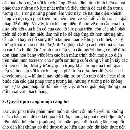
các buổi họp ngắn với khách hàng để xác định tình hình hiện tại và
phác thảo những nỗ lực phát triển và điều chỉnh để cải thiện trong
tương lai. Trong những phiên làm việc này, cả hai đại diện khách
hàng và đội ngũ phát triển tìm hiểu thêm về vấn đề và tìm ra các giải
pháp để đi tiếp. Vì vậy, khách hàng hiểu rõ hơn về nhu cầu của họ,
dựa trên kết quả hiện có của các nỗ lực phát triển, còn các nhà phát
triển thì có thể tìm hiểu làm thế nào để đáp ứng tốt hơn những nhu
cầu đó. Thay vì bổ sung thêm tài liệu hoặc kế hoạch chi tiết, các ý
tưởng khác nhau có thể được thử nghiệm bằng cách viết mã và tạo
ra các bản build. Quá trình thu thập yêu cầu người dùng có thể được
đơn giản hóa bằng việc làm các bản mẫu: trình diễn các giao diện
trên màn hình (screen) cho người sử dụng cuối cùng và nhận lấy các
dữ liệu của họ. Một ý tưởng quan trọng khác trong quá trình giao
tiếp và học tập với khách hàng là phát triển dựa-theo-lô (set-based
development) – kĩ thuật này giúp tập trung vào trao đổi về các ràng
buộc của các giải pháp trong tương lai, những ý tưởng nào không
thực sự là giải pháp; từ đó thúc đẩy việc đưa ra giải pháp thông qua
đối thoại với khách hàng.
3. Quyết định càng muộn càng tốt
Do việc phát triển phần mềm luôn đi kèm với nhiều yếu tố không
chắc chắn, nên để có kết quả tốt hơn, chúng ta phải quyết định dựa
trên nhiều lựa chọn (options), trì hoãn quyết định càng lâu càng tốt
cho đến khi chúng có thể được thực hiện dựa trên dữ kiện thực tiễn