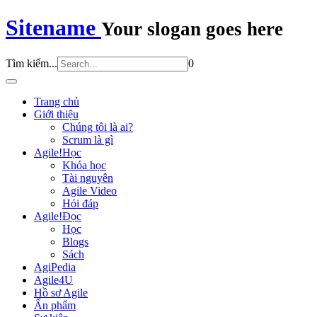
Sitename
Your slogan goes here
Tìm kiếm...
0
Trang chủ
Giới thiệu
Chúng tôi là ai?
Scrum là gì
Agile!Học
Khóa học
Tài nguyên
Agile Video
Hỏi đáp
Agile!Đọc
Học
Blogs
Sách
AgiPedia
Agile4U
Hồ sơ Agile
Ấn phẩm