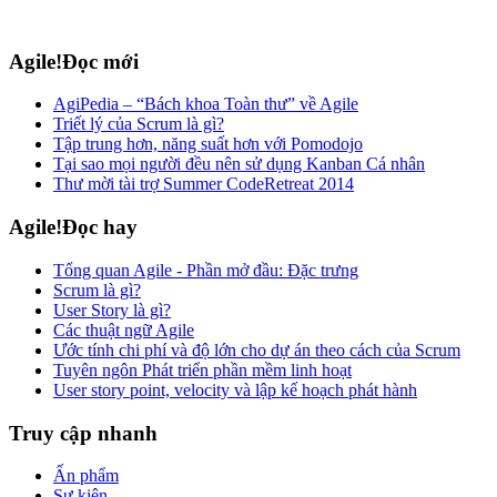
Agile!Đọc mới
AgiPedia – “Bách khoa Toàn thư” về Agile
Triết lý của Scrum là gì?
Tập trung hơn, năng suất hơn với Pomodojo
Tại sao mọi người đều nên sử dụng Kanban Cá nhân
Thư mời tài trợ Summer CodeRetreat 2014
Agile!Đọc hay
Tổng quan Agile - Phần mở đầu: Đặc trưng
Scrum là gì?
User Story là gì?
Các thuật ngữ Agile
Ước tính chi phí và độ lớn cho dự án theo cách của Scrum
Tuyên ngôn Phát triển phần mềm linh hoạt
User story point, velocity và lập kế hoạch phát hành
Truy cập nhanh
Ấn phẩm
Sự kiện