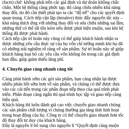
(facts) chứ không phải trên các giả định và dự đoán không chắc
chắn. Một hệ thống càng phức tạp, thì càng chứa nhiều khả năng
thay đổi, do đó cần thiết phải tạo ra các “độ trễ” cho các quyết định
quan trọng. Cách tiếp cận lặp (iterative) thúc đẩy nguyên tắc này –
khả năng thích ứng với những thay đổi và sửa chữa những sai lầm,
những thứ có thể rất tốn kém nếu được phát hiện muộn, sau khi hệ
thống đã được phát hành.
Cách tiếp cận trì hoãn này cũng có thể giúp khách hành nhận ra
được những yêu cầu thực sự của họ vốn chỉ tường minh khi họ đã
có những trải nghiệm rõ ràng về sản phẩm. Sự trì hoãn này sẽ giúp
khách hàng loại bỏ các yêu cầu vốn không ổn trong các giả định
ban đầu, giúp giảm thiểu lãng phí.
4. Chuyển giao càng nhanh càng tốt
Càng phát hành sớm các gói sản phẩm, bạn càng nhận lại được
nhiều phản hồi sớm hơn về sản phẩm, và chúng có thể được đưa
vào các cải tiến trong các phân đoạn tiếp theo của quá trình phát
triển. Phân đoạn càng ngắn thì quá trình học tập và giao tiếp càng
hiệu quả.
Khách hàng thì luôn đánh giá cao việc chuyển giao nhanh chóng
các sản phẩm chất lượng vì chúng thường gia tăng tính linh hoạt
trong hoạt động của họ. Công ty có thể chuyển giao nhanh hơn tốc
độ thay đổi tư duy của khách hàng.
Đây là nguyên lí bổ sung cho nguyên lí “Quyết định càng muộn