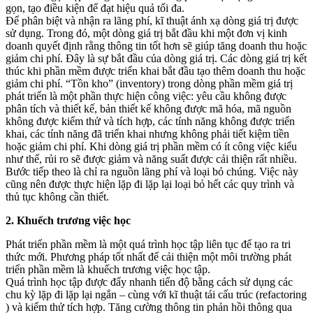
gọn, tạo điều kiện để đạt hiệu quả tối đa.
Để phân biệt và nhận ra lãng phí, kĩ thuật ánh xạ dòng giá trị được
sử dụng. Trong đó, một dòng giá trị bắt đầu khi một đơn vị kinh
doanh quyết định rằng thông tin tốt hơn sẽ giúp tăng doanh thu hoặc
giảm chi phí. Đây là sự bắt đầu của dòng giá trị. Các dòng giá trị kết
thúc khi phần mềm được triển khai bắt đầu tạo thêm doanh thu hoặc
giảm chi phí. “Tồn kho” (inventory) trong dòng phần mềm giá trị
phát triển là một phần thực hiện công việc: yêu cầu không được
phân tích và thiết kế, bản thiết kế không được mã hóa, mã nguồn
không được kiểm thử và tích hợp, các tính năng không được triển
khai, các tính năng đã triển khai nhưng không phải tiết kiệm tiền
hoặc giảm chi phí. Khi dòng giá trị phần mềm có ít công việc kiểu
như thế, rủi ro sẽ được giảm và năng suất được cải thiện rất nhiều.
Bước tiếp theo là chỉ ra nguồn lãng phí và loại bỏ chúng. Việc này
cũng nên được thực hiện lặp đi lặp lại loại bỏ hết các quy trình và
thủ tục không cần thiết.
2. Khuếch trương việc học
Phát triển phần mềm là một quá trình học tập liên tục để tạo ra tri
thức mới. Phương pháp tốt nhất để cải thiện một môi trường phát
triển phần mềm là khuếch trương việc học tập.
Quá trình học tập được đẩy nhanh tiến độ bằng cách sử dụng các
chu kỳ lặp đi lặp lại ngắn – cùng với kĩ thuật tái cấu trúc (refactoring
) và kiểm thử tích hợp. Tăng cường thông tin phản hồi thông qua