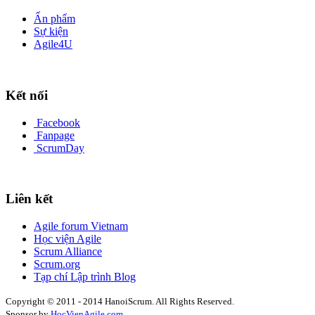
Ấn phẩm
Sự kiện
Agile4U
Kết nối
Facebook
Fanpage
ScrumDay
Liên kết
Agile forum Vietnam
Học viện Agile
Scrum Alliance
Scrum.org
Tạp chí Lập trình Blog
Copyright © 2011 - 2014 HanoiScrum. All Rights Reserved.
Sponsor by
HocVienAgile.com