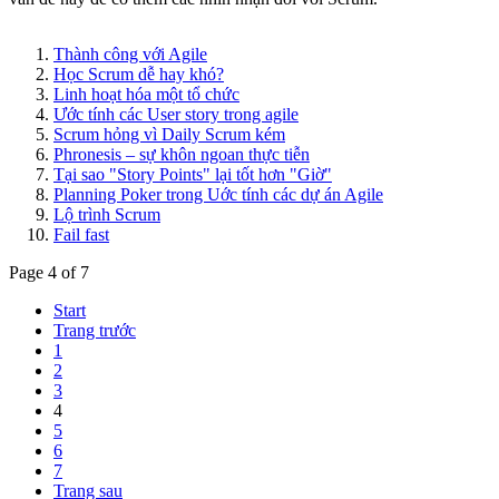
Thành công với Agile
Học Scrum dễ hay khó?
Linh hoạt hóa một tổ chức
Ước tính các User story trong agile
Scrum hỏng vì Daily Scrum kém
Phronesis – sự khôn ngoan thực tiễn
Tại sao "Story Points" lại tốt hơn "Giờ"
Planning Poker trong Uớc tính các dự án Agile
Lộ trình Scrum
Fail fast
Page 4 of 7
Start
Trang trước
1
2
3
4
5
6
7
Trang sau