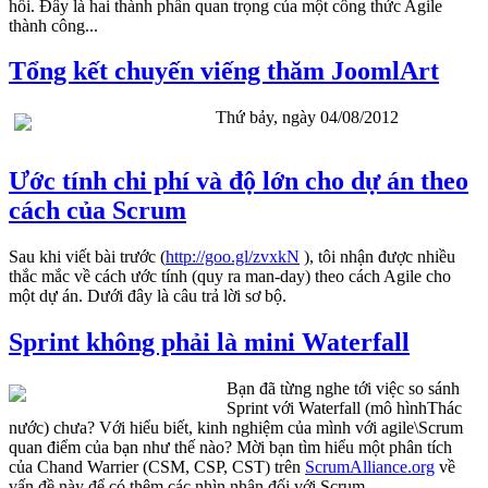
hồi. Đây là hai thành phần quan trọng của một công thức Agile
thành công...
Tổng kết chuyến viếng thăm JoomlArt
Thứ bảy, ngày 04/08/2012
Ước tính chi phí và độ lớn cho dự án theo
cách của Scrum
Sau khi viết bài trước (
http://goo.gl/zvxkN
), tôi nhận được nhiều
thắc mắc về cách ước tính (quy ra man-day) theo cách Agile cho
một dự án. Dưới đây là câu trả lời sơ bộ.
Sprint không phải là mini Waterfall
Bạn đã từng nghe tới việc so sánh
Sprint với Waterfall (mô hìnhThác
nước) chưa? Với hiểu biết, kinh nghiệm của mình với agile\Scrum
quan điểm của bạn như thế nào? Mời bạn tìm hiểu một phân tích
của Chand Warrier (CSM, CSP, CST) trên
ScrumAlliance.org
về
vấn đề này để có thêm các nhìn nhận đối với Scrum.