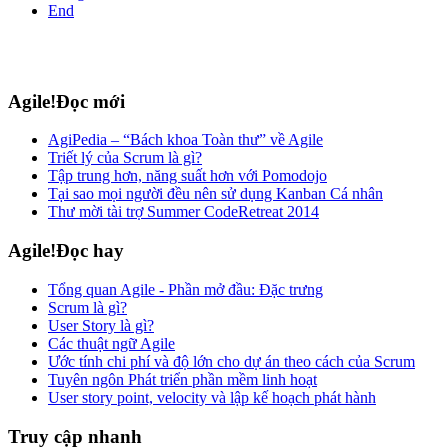
End
Agile!Đọc mới
AgiPedia – “Bách khoa Toàn thư” về Agile
Triết lý của Scrum là gì?
Tập trung hơn, năng suất hơn với Pomodojo
Tại sao mọi người đều nên sử dụng Kanban Cá nhân
Thư mời tài trợ Summer CodeRetreat 2014
Agile!Đọc hay
Tổng quan Agile - Phần mở đầu: Đặc trưng
Scrum là gì?
User Story là gì?
Các thuật ngữ Agile
Ước tính chi phí và độ lớn cho dự án theo cách của Scrum
Tuyên ngôn Phát triển phần mềm linh hoạt
User story point, velocity và lập kế hoạch phát hành
Truy cập nhanh