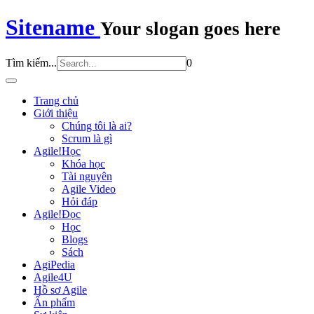
Sitename
Your slogan goes here
Tìm kiếm...
0
Trang chủ
Giới thiệu
Chúng tôi là ai?
Scrum là gì
Agile!Học
Khóa học
Tài nguyên
Agile Video
Hỏi đáp
Agile!Đọc
Học
Blogs
Sách
AgiPedia
Agile4U
Hồ sơ Agile
Ấn phẩm