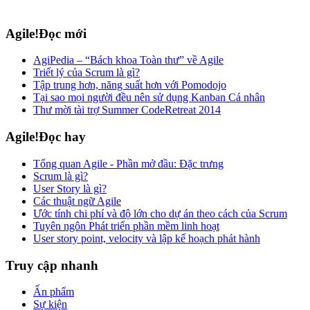
Agile!Đọc mới
AgiPedia – “Bách khoa Toàn thư” về Agile
Triết lý của Scrum là gì?
Tập trung hơn, năng suất hơn với Pomodojo
Tại sao mọi người đều nên sử dụng Kanban Cá nhân
Thư mời tài trợ Summer CodeRetreat 2014
Agile!Đọc hay
Tổng quan Agile - Phần mở đầu: Đặc trưng
Scrum là gì?
User Story là gì?
Các thuật ngữ Agile
Ước tính chi phí và độ lớn cho dự án theo cách của Scrum
Tuyên ngôn Phát triển phần mềm linh hoạt
User story point, velocity và lập kế hoạch phát hành
Truy cập nhanh
Ấn phẩm
Sự kiện