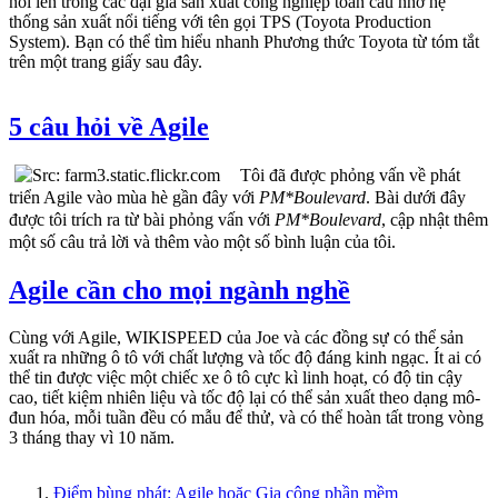
nổi lên trong các đại gia sản xuất công nghiệp toàn cầu nhờ hệ
thống sản xuất nổi tiếng với tên gọi TPS (Toyota Production
System). Bạn có thể tìm hiểu nhanh Phương thức Toyota từ tóm tắt
trên một trang giấy sau đây.
5 câu hỏi về Agile
Tôi đã được phỏng vấn về phát
triển Agile vào mùa hè gần đây với
PM*Boulevard
. Bài dưới đây
được tôi trích ra từ bài phỏng vấn với
PM*Boulevard
, cập nhật thêm
một số câu trả lời và thêm vào một số bình luận của tôi.
Agile cần cho mọi ngành nghề
Cùng với Agile, WIKISPEED của Joe và các đồng sự có thể sản
xuất ra những ô tô với chất lượng và tốc độ đáng kinh ngạc. Ít ai có
thể tin được việc một chiếc xe ô tô cực kì linh hoạt, có độ tin cậy
cao, tiết kiệm nhiên liệu và tốc độ lại có thể sản xuất theo dạng mô-
đun hóa, mỗi tuần đều có mẫu để thử, và có thể hoàn tất trong vòng
3 tháng thay vì 10 năm.
Điểm bùng phát: Agile hoặc Gia công phần mềm