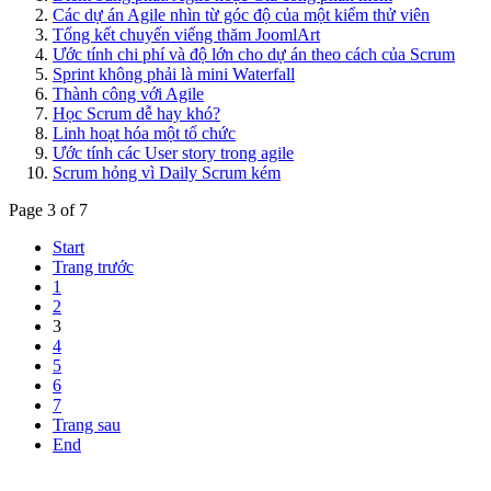
Các dự án Agile nhìn từ góc độ của một kiểm thử viên
Tổng kết chuyến viếng thăm JoomlArt
Ước tính chi phí và độ lớn cho dự án theo cách của Scrum
Sprint không phải là mini Waterfall
Thành công với Agile
Học Scrum dễ hay khó?
Linh hoạt hóa một tổ chức
Ước tính các User story trong agile
Scrum hỏng vì Daily Scrum kém
Page 3 of 7
Start
Trang trước
1
2
3
4
5
6
7
Trang sau
End