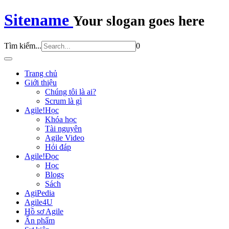
Sitename
Your slogan goes here
Tìm kiếm...
0
Trang chủ
Giới thiệu
Chúng tôi là ai?
Scrum là gì
Agile!Học
Khóa học
Tài nguyên
Agile Video
Hỏi đáp
Agile!Đọc
Học
Blogs
Sách
AgiPedia
Agile4U
Hồ sơ Agile
Ấn phẩm