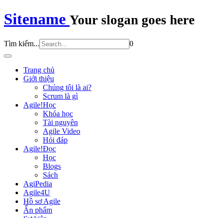
Sitename
Your slogan goes here
Tìm kiếm...
0
Trang chủ
Giới thiệu
Chúng tôi là ai?
Scrum là gì
Agile!Học
Khóa học
Tài nguyên
Agile Video
Hỏi đáp
Agile!Đọc
Học
Blogs
Sách
AgiPedia
Agile4U
Hồ sơ Agile
Ấn phẩm