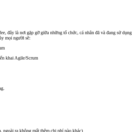
e, đây là nơi gặp gỡ giữa những tổ chức, cá nhân đã và đang sử dụng
ày mọi người sẽ:
rum
iển khai Agile/Scrum
ng.
, ngoài ra không mất thêm chi phí nào khác)