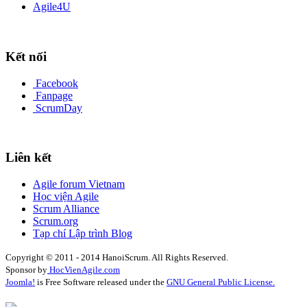
Agile4U
Kết nối
Facebook
Fanpage
ScrumDay
Liên kết
Agile forum Vietnam
Học viện Agile
Scrum Alliance
Scrum.org
Tạp chí Lập trình Blog
Copyright © 2011 - 2014 HanoiScrum. All Rights Reserved.
Sponsor by
HocVienAgile.com
Joomla!
is Free Software released under the
GNU General Public License.