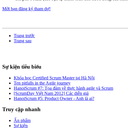
Mời bạn đăng ký tham dự!
Trang trước
Trang sau
Sự kiện tiêu biểu
Khóa học Certified Scrum Master tại Hà Nội
Ten pitfalls in the Agile journey
HanoiScrum #7: Tọa đàm về thực hành agile và Scrum
[ScrumDay Việt Nam 2012] Các diễn giả
HanoiScrum #5: Product Owner - Anh là ai?
Truy cập nhanh
Ấn phẩm
Sự kiện