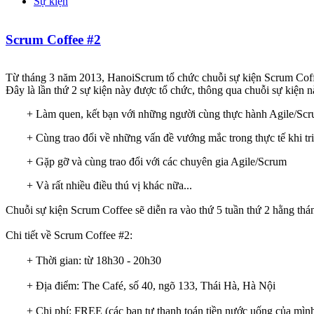
Sự kiện
Scrum Coffee #2
Từ tháng 3 năm 2013, HanoiScrum tổ chức chuỗi sự kiện Scrum Coffe
Đây là lần thứ 2 sự kiện này được tổ chức, thông qua chuỗi sự kiện n
+ Làm quen, kết bạn với những người cùng thực hành Agile/Sc
+ Cùng trao đổi về những vấn đề vướng mắc trong thực tế khi tr
+ Gặp gỡ và cùng trao đổi với các chuyên gia Agile/Scrum
+ Và rất nhiều điều thú vị khác nữa...
Chuỗi sự kiện Scrum Coffee sẽ diễn ra vào thứ 5 tuần thứ 2 hằng thá
Chi tiết về Scrum Coffee #2:
+ Thời gian: từ 18h30 - 20h30
+ Địa điểm: The Café, số 40, ngõ 133, Thái Hà, Hà Nội
+ Chi phí: FREE (các bạn tự thanh toán tiền nước uống của mình