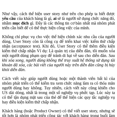
Như vậy, cách thể hiện user story như trên cho phép ta biết được
yêu cầu
của khách hàng là gì,
ai
sẽ là người sử dụng chức năng đó,
nhằm
mục đích
gì. Đây là các thông tin cơ bản nhất mà nhóm phát
triển cần biết để có thể thực hiện công việc của mình.
Không chỉ phục vụ cho việc thể hiện chính xác nhu cầu của người
dùng, User Story còn là công cụ để triển khai việc kiểm thử chấp
nhận (acceptance test). Khi đó, User Story có thể thêm điều kiện
kiểm thử chấp nhận Ví dụ: Là quản trị của diễn đàn, tôi muốn xóa
một người dùng phạm quy để tránh di hại về sau cho diễn đàn.
Sau
khi xóa xong, người dùng không thể truy xuất hệ thống sử dụng tài
khoản đã xóa, các bài viết của người này trên diễn đàn cũng bị hủy
khỏi diễn đàn
.
Cách viết này giúp người dùng hoặc một thành viên bất kì của
nhóm phát triển có thể kiểm tra xem chức năng làm ra có thỏa mãn
người dùng hay không. Tuy nhiên, cách viết này cũng khiến cho
US dài dòng, nhất là trong một số nghiệp vụ phức tạp. Lúc này ta
có thể tận dụng mặt sau của thẻ để thể hiện các quy tắc nghiệp vụ
hay điều kiện kiểm thử chấp nhận.
Khách hàng (hoặc Product Owner) có thể viết user story, nhưng sẽ
tốt hơn là nhóm phát triển cộng tác với khách hàng trong buổi làm