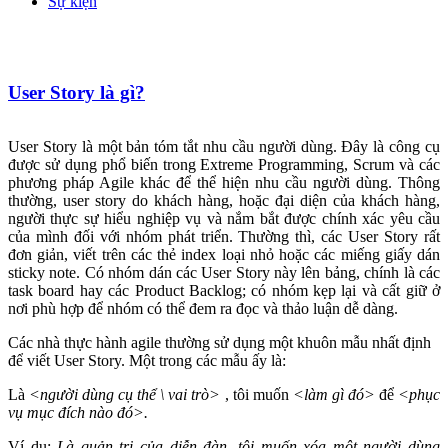
Sự kiện
User Story là gì?
User Story là một bản tóm tắt nhu cầu người dùng. Đây là công cụ
được sử dụng phổ biến trong Extreme Programming, Scrum và các
phương pháp Agile khác để thể hiện nhu cầu người dùng. Thông
thường, user story do khách hàng, hoặc đại diện của khách hàng,
người thực sự hiểu nghiệp vụ và nắm bắt được chính xác yêu cầu
của mình đối với nhóm phát triển. Thường thì, các User Story rất
đơn giản, viết trên các thẻ index loại nhỏ hoặc các miếng giấy dán
sticky note. Có nhóm dán các User Story này lên bảng, chính là các
task board hay các Product Backlog; có nhóm kẹp lại và cất giữ ở
nơi phù hợp để nhóm có thể đem ra đọc và thảo luận dễ dàng.
Các nhà thực hành agile thường sử dụng một khuôn mẫu nhất định
để viết User Story. Một trong các mẫu ấy là:
Là
<người dùng cụ thể \ vai trò>
, tôi muốn
<làm gì đó>
để
<phục
vụ mục đích nào đó>.
Ví dụ:
Là quản trị của diễn đàn, tôi muốn xóa một người dùng