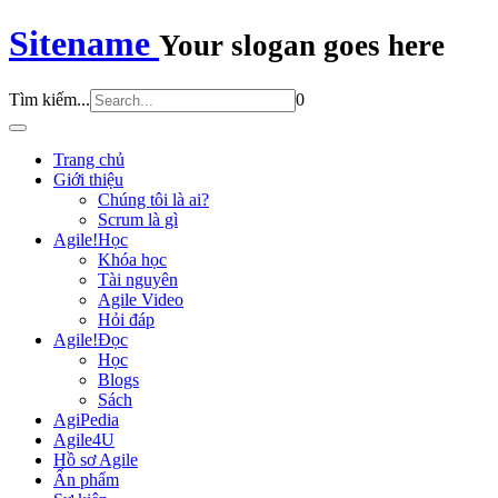
Sitename
Your slogan goes here
Tìm kiếm...
0
Trang chủ
Giới thiệu
Chúng tôi là ai?
Scrum là gì
Agile!Học
Khóa học
Tài nguyên
Agile Video
Hỏi đáp
Agile!Đọc
Học
Blogs
Sách
AgiPedia
Agile4U
Hồ sơ Agile
Ấn phẩm