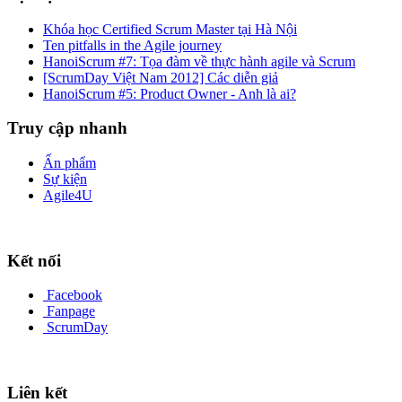
Khóa học Certified Scrum Master tại Hà Nội
Ten pitfalls in the Agile journey
HanoiScrum #7: Tọa đàm về thực hành agile và Scrum
[ScrumDay Việt Nam 2012] Các diễn giả
HanoiScrum #5: Product Owner - Anh là ai?
Truy cập nhanh
Ấn phẩm
Sự kiện
Agile4U
Kết nối
Facebook
Fanpage
ScrumDay
Liên kết