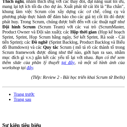
Thích nghi
, nhằm thích ứng với các thay đổi, đạt năng suất tối ưu,
mang lại lợi ích tối đa cho dự án. Xuất phát từ cái lõi là "Ba chân",
khung làm việc Scrum còn xây dựng các cơ chế, công cụ và
phương pháp thực hành để đảm bảo cho các giá trị cốt lõi đó được
phát huy. Trong Scrum, chúng được biết đến với các thuật ngữ như
Đội hình Scrum
(Scrum Team) với các vai trò (ScrumMaster,
Product Owner và Đội sản xuất); các
Hộp thời gian
(Họp kế hoạch
Sprint, Sprint, Họp Scrum hằng ngày, Sơ kết Sprint, Rà soát - Cải
tiến Sprint); các
Đồ nghề
(Sprint Backlog, Product Backlog và Biểu
đồ Burndown) và các
Quy tắc
Scrum ( mô tả rõ các thành tố trong
Scrum framework được dùng như thế nào, giới hạn ra sao, nhằm
mục đích gì v.v.) gắn kết các yếu tố lại với nhau.
Bạn có thể xem
thêm slide của phần lý thuyết
tại đây
,
và một số hình ảnh của
workshop tại
đây
.
(Tiếp: Review 2 - Bài học triển khai Scrum từ Ibelis)
Trang trước
Trang sau
Sự kiện tiêu biểu