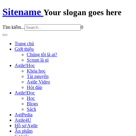
Sitename
Your slogan goes here
Tìm kiếm...
0
Trang chủ
Giới thiệu
Chúng tôi là ai?
Scrum là gì
Agile!Học
Khóa học
Tài nguyên
Agile Video
Hỏi đáp
Agile!Đọc
Học
Blogs
Sách
AgiPedia
Agile4U
Hồ sơ Agile
Ấn phẩm