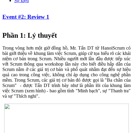
Sự kiện
Event #2: Review 1
Phần 1: Lý thuyết
Trong vòng hơn một giờ đồng hồ, Mr. Tấn DT từ HanoiScrum có
bài giới thiệu về khung làm việc Scrum, giúp cử tọa hiểu rõ các khái
niệm cơ bản trong Scrum. Nhiều người mới lần đầu được tiếp xúc
với Scrum thông qua workshop lần này cho biết điều hấp dẫn của
Scrum nằm ở các giá trị cơ bản và phổ quát nhằm đạt đến sự hiệu
quả cao trong công việc, không chỉ áp dụng cho công nghệ phần
mềm. Trong Scrum, các giá trị cơ bản đó được gọi là "Ba chân của
Scrum" - được Tấn DT trình bày như là phần lõi của khung làm
việc Scrum (xem hình) - bao gồm tính "Minh bạch", sự "Thanh tra"
và sự "Thích nghi".