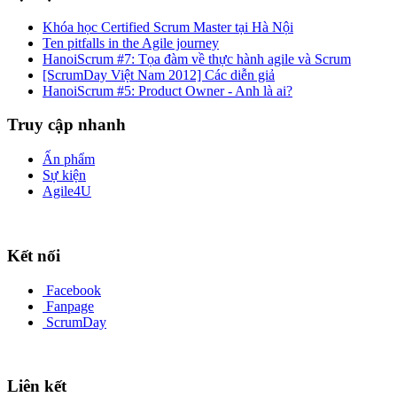
Khóa học Certified Scrum Master tại Hà Nội
Ten pitfalls in the Agile journey
HanoiScrum #7: Tọa đàm về thực hành agile và Scrum
[ScrumDay Việt Nam 2012] Các diễn giả
HanoiScrum #5: Product Owner - Anh là ai?
Truy cập nhanh
Ấn phẩm
Sự kiện
Agile4U
Kết nối
Facebook
Fanpage
ScrumDay
Liên kết