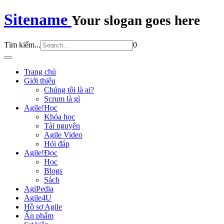
Sitename
Your slogan goes here
Tìm kiếm...
0
Trang chủ
Giới thiệu
Chúng tôi là ai?
Scrum là gì
Agile!Học
Khóa học
Tài nguyên
Agile Video
Hỏi đáp
Agile!Đọc
Học
Blogs
Sách
AgiPedia
Agile4U
Hồ sơ Agile
Ấn phẩm