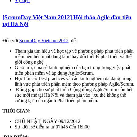
Sự kiện
[ScrumDay Việt Nam 2012] Hội thảo Agile đầu tiên
tại Hà Nội
Đến với
ScrumDay Vietnam 2012
để:
Tham gia tìm hiểu và học tập về phương pháp phát triển phần
mềm tiên tiến nhất đang làm thay đổi triết lý phát triển và thế
giới công nghệ.
Giao lưu, chia sẻ kinh nghiệm của bạn trong trong việc phát
triển phần mềm và áp dụng Agile/Scrum.
Học hỏi các best practices và các kinh nghiệm đa dạng trong
lĩnh vực phát triển phần mềm theo phương pháp Agile/Scrum.
Đóng góp cho sự phát triển Cộng đồng Agile/Scrum còn hết
sức mới mẻ tại Hà Nội và tham gia vào "xu thế không thể
cưỡng lại" của ngành Phát triển phần mềm.
THỜI GIAN:
CHỦ NHẬT, NGÀY 09/12/2012
Sự kiễn sẽ diễn ra từ 07h45 đến 16h00