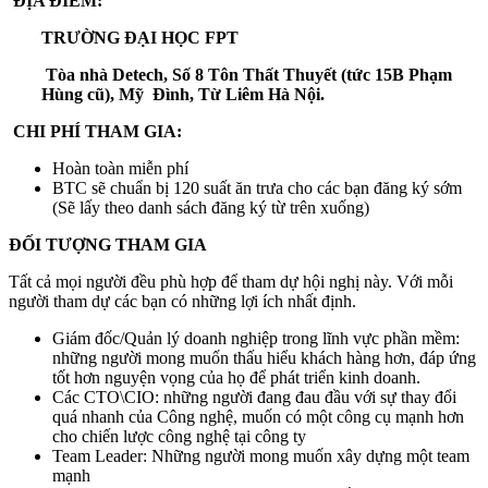
ĐỊA ĐIỂM:
TRƯỜNG ĐẠI HỌC FPT
Tòa nhà Detech, Số 8 Tôn Thất Thuyết (tức 15B Phạm
Hùng cũ), Mỹ Đình, Từ Liêm Hà Nội.
CHI PHÍ THAM GIA:
Hoàn toàn miễn phí
BTC sẽ chuẩn bị 120 suất ăn trưa cho các bạn đăng ký sớm
(Sẽ lấy theo danh sách đăng ký từ trên xuống)
ĐỐI TƯỢNG THAM GIA
Tất cả mọi người đều phù hợp để tham dự hội nghị này. Với mỗi
người tham dự các bạn có những lợi ích nhất định.
Giám đốc/Quản lý doanh nghiệp trong lĩnh vực phần mềm:
những người mong muốn thấu hiểu khách hàng hơn, đáp ứng
tốt hơn nguyện vọng của họ để phát triển kinh doanh.
Các CTO\CIO: những người đang đau đầu với sự thay đổi
quá nhanh của Công nghệ, muốn có một công cụ mạnh hơn
cho chiến lược công nghệ tại công ty
Team Leader: Những người mong muốn xây dựng một team
mạnh